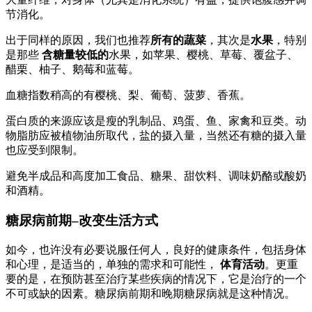
节消化。
出于同样的原因，我们也推荐
所有的蔬菜
，其次是
水果
，特别
是那些
含糖量较低的
水果，如苹果、樱桃、草莓、覆盆子、
醋栗、柚子、鹅莓和蓝莓。
血糖指数稍高的有樱桃、梨、葡萄、菠萝、香蕉。
蛋白质的来源应该是瘦的乳制品、鸡蛋、鱼、家禽和豆类。动
物脂肪应被植物油所取代，盐的摄入量，当然还有糖的摄入量
也应受到限制。
避免半成品和高度加工食品、糖果、甜饮料、调味奶酪或酸奶
和酒精。
糖尿病前期–改变生活方式
如今，也许没有必要说服任何人，良好的健康条件，包括身体
和心理，是适当的，单独的需求和可能性，
体育活动
。更重
要的是，在预防甚至治疗某些疾病的情况下，它是治疗的一个
不可或缺的因素。糖尿病前期和晚期糖尿病就是这种情况。