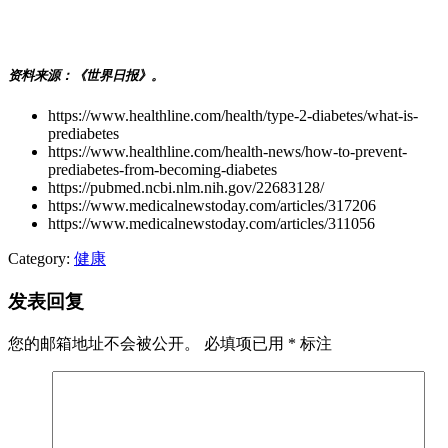
资料来源：《世界日报》。
https://www.healthline.com/health/type-2-diabetes/what-is-
prediabetes
https://www.healthline.com/health-news/how-to-prevent-
prediabetes-from-becoming-diabetes
https://pubmed.ncbi.nlm.nih.gov/22683128/
https://www.medicalnewstoday.com/articles/317206
https://www.medicalnewstoday.com/articles/311056
Category:
健康
发表回复
您的邮箱地址不会被公开。
必填项已用
*
标注