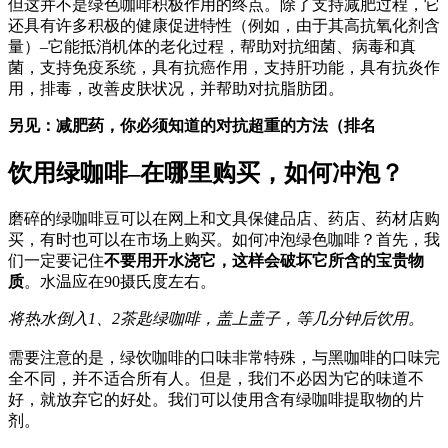
但这并不是绿色咖啡积极作用的终点。除了支持减肥过程，它
还具有许多积极的健康促进特性（例如，由于其高抗氧化剂含
量）–它能抵消机体的老化过程，帮助对抗细菌、病毒和真
菌，支持免疫系统，具有抗癌作用，支持肝功能，具有抗炎作
用，排毒，改善皮肤状况，并帮助对抗脂肪团。
另见：减肥药，你必须知道的对抗超重的方法（排名
饮用绿咖啡–在哪里购买，如何冲泡？
磨碎的绿咖啡豆可以在网上和文具保健品店、药店、药材店购
买，有时也可以在市场上购买。如何冲泡绿色咖啡？首先，我
们一定要记住
不要用开水浇它，这样会破坏它所含的宝贵物
质
。水温应在90摄氏度左右。
将热水倒入1、2茶匙绿咖啡，盖上盖子，等几分钟后饮用。
需要注意的是，绿饮咖啡的口味非常特殊，与黑咖啡的口味完
全不同，并不适合所有人。但是，我们不必因为它的味道不
好，就放弃它的好处。我们可以使用含有绿咖啡提取物的片
剂。