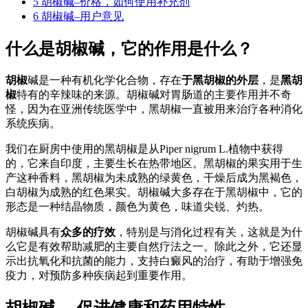
5
胡椒碱–价格，如何使用补充剂
6
胡椒碱–用户意见
什么是胡椒碱，它的作用是什么？
胡椒
碱是一种有机化学化合物，存在
于黑胡椒的外层
，是
黑胡
椒
特有的辛辣味的来源。胡椒碱对胃肠道的主要作用并不奇
怪，因为在亚洲传统医学中，黑胡椒一直被用来治疗各种消化
系统疾病。
我们在厨房中使用的黑胡椒是从Piper nigrum L.植物中获得
的，它来自印度，主要生长在热带地区。黑胡椒的果实用于生
产这种香料，黑胡椒为未成熟的绿黄色，干燥后成为黑褐色，
白胡椒为成熟的红色果实。胡椒碱大多存在于黑胡椒中，它的
形态是一种结晶物质，颜色为黄色，味道尖锐、灼热。
胡椒碱具有
众多的疗效
，特别是与消化过程有关，这就是为什
么它是有效帮助减肥的主要自然疗法之一。除此之外，它还显
示出抗氧化和抗菌的能力，支持白癜风的治疗，有助于增强免
疫力，对预防多种疾病起到重要作用。
胡椒碱—-促进健康和药用特性。