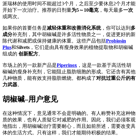
派瑞林的使用时间不能超过3个月，之后至少要休息2个月才能
开始下一次治疗。推荐的日剂量
为5～10毫克
，每天最多
一次
或两次。
如果你的首要任务是
减轻体重和改善消化系统
，你可以达到
多
成分
补充剂，其中胡椒碱是许多活性物质之一，促进更好的新
陈代谢和减肥或保持健康的体重。这些产品包括
Probiosin
Plus
和
Silvets
，它们是由具有瘦身效果的植物提取物和胡椒碱
组成的
创新配方
。
市场上的另一款新产品是
Piperinox
，这是一款基于高活性胡
椒碱的瘦身补充剂，它能阻止脂肪细胞的形成。它还含有其他
几种物质，能有效支持脂肪燃烧。都构成了
对抗过重公斤的有
力武器
。
胡椒碱–用户意见
在这种情况下，意见通常不会是明确的。有人称赞补充这种物
质的效果，也有人质疑它对减肥的作用。因此，我们必须客观
地指出，用胡椒碱治疗需要耐心，而且如前所述，需要改变具
体的生活方式。只有这样，我们才能期待积极的结果。