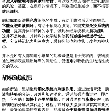
常
摄入胡椒碱与姜黄素相结合
，可以最大限度地降低患乳腺癌
的风险，甚至，在疾病的情况下，导致癌细胞减少，而不损害
健康细胞。
胡椒碱能促进
黑色素
细胞的生成，有助于防治后天性白癜风。
它能促进血液循环
，有助于预防心脏病。它能
支持免疫系统的
功能
，提高身体和精神的水平。谈到神经系统和大脑功能时，
这并不是终点。其特殊的化学结构使
其能减缓神经退行性过
程
。它支持记忆力和注意力，缓解抑郁症的症状，改善精神状
态。
并不是所有人都知道小剂量的胡椒碱也是用于美容的。该物质
通过增加表皮脂质屏障的流动性，促进难以吸收的生物活性成
分的吸收。
胡椒碱减肥
如前所述，黑胡椒
对消化系统
有
刺激作用。
通过激活胃液、胰
液和胰酶的分泌，改善和加速消化。通过加强
产热
过程，即产
热，它有助于
加快卡路里的燃烧
，同时通过参与
脂肪
分解（脂
肪细胞的分解及其代谢）过程，它对减少脂肪组织有其重要贡
献。最近的科学研究也表明，胡椒碱会
干扰负责脂肪细胞形成