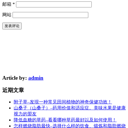
邮箱
*
网站
Article by:
admin
近期文章
附子草–发现一种常见田间植物的神奇保健功效！
山桑子（山桑子）–药用价值和适应症。美味水果是健康
视力的盟友
降低血糖的草药–看看哪种草药最好以及如何使用！
怎样燃烧脂肪最快–选择什么样的饮食、锻炼和脂肪燃烧