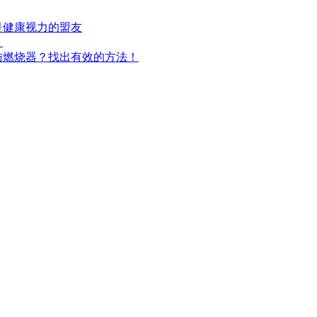
是健康视力的盟友
！
肪燃烧器？找出有效的方法！