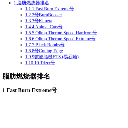
1
脂肪燃烧器排名
1.1
1 Fast Burn Extreme号
1.2
2号BurnBooster
1.3
3号Kimera
1.4
4 Animal Cuts号
1.5
5 Olimp Thermo Speed Hardcore号
1.6
6 Olimp Thermo Speed Extreme号
1.7
7 Black Bombs号
1.8
8号Cutting Edge
1.9
9號燃脂機ETS (易吞嚥)
1.10
10 Trizer号
脂肪燃烧器排名
1 Fast Burn Extreme号