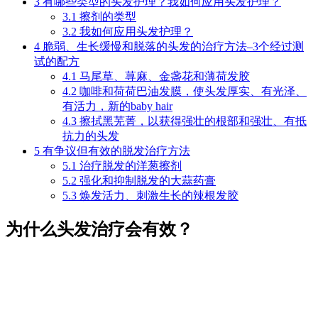
3
有哪些类型的头发护理？我如何应用头发护理？
3.1
擦剂的类型
3.2
我如何应用头发护理？
4
脆弱、生长缓慢和脱落的头发的治疗方法–3个经过测
试的配方
4.1
马尾草、荨麻、金盏花和薄荷发胶
4.2
咖啡和荷荷巴油发膜，使头发厚实、有光泽、
有活力，新的baby hair
4.3
擦拭黑芜菁，以获得强壮的根部和强壮、有抵
抗力的头发
5
有争议但有效的脱发治疗方法
5.1
治疗脱发的洋葱擦剂
5.2
强化和抑制脱发的大蒜药膏
5.3
焕发活力、刺激生长的辣根发胶
为什么头发治疗会有效？