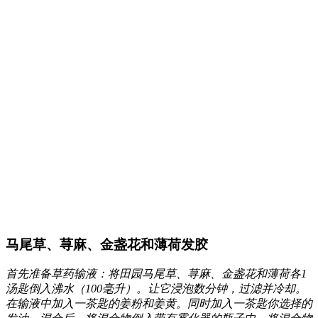
马尾草、荨麻、金盏花和薄荷发胶
首先准备草药输液：将田园马尾草、荨麻、金盏花和薄荷各1
汤匙倒入沸水（100毫升）。让它浸泡数分钟，过滤并冷却。
在输液中加入一茶匙的姜粉和姜黄。同时加入一茶匙你选择的