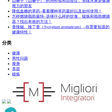
山桑子（山桑子）–药用价值和适应症。美味水果是健康
视力的盟友
降低血糖的草药–看看哪种草药最好以及如何使用！
怎样燃烧脂肪最快–选择什么样的饮食、锻炼和脂肪燃烧
器？找出有效的方法！
香辣椒、辣丁香（Syzygium aromaticum）–你需要知道的
健康特性！
分类
健康
男性问题
瘦身
美容
锻炼