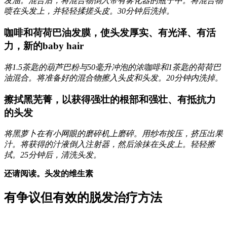
发油。混合后，将混合物倒入带有雾化器的瓶子中。将混合物
喷在头发上，并轻轻揉搓头皮。30分钟后洗掉。
咖啡和荷荷巴油发膜，使头发厚实、有光泽、有活
力，新的baby hair
将1.5茶匙的葫芦巴粉与50毫升冲泡的浓咖啡和1茶匙的荷荷巴
油混合。将准备好的混合物擦入头皮和头发。20分钟内洗掉。
擦拭黑芜菁，以获得强壮的根部和强壮、有抵抗力
的头发
将黑萝卜在有小网眼的磨碎机上磨碎。用纱布按压，挤压出果
汁。将获得的汁液倒入注射器，然后涂抹在头皮上。轻轻擦
拭。25分钟后，清洗头发。
还请阅读。头发的维生素
有争议但有效的脱发治疗方法