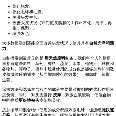
防止脱发。
强化毛球和毛囊。
刺激头发生长。
改善头皮状况（它们使皮脂腺的工作正常化，清洁，再
生，保湿）。
增强发色。
大多数搓澡剂还能全面改善头发状况，使其具有
自然光泽和活
力
。
自制擦发剂最常见的是
用天然原料
制备，我们每个人的厨房
里都有这些原料。草药、香料、蔬菜、水果、植物油、麸皮和
谷物片、碎种子。擦剂中经常使用的成分也是能够加热和刺激
皮肤微循环的物质（从而增加擦剂的效果），如咖啡、辣椒、
生姜。
涂抹方法和选择富含营养的成分主要是对擦剂的效果和作用速
度负责。同时，对头皮进行
按摩
，刺激血液流动，使混合物
中的物质
更好地被
头皮细胞吸收。
皮肤按摩和混合物中使用的成分都能刺激毛球，促进
细胞快速
分裂
，从而激活新的头发生长。经常使用擦发剂可以滋养发