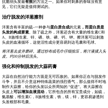
抗脆弱头发最
有效
的方法之一。如果你对刺鼻的香味没有意
见，它们无疑是值得测试的。
治疗脱发的洋葱擦剂
洋葱含有丰富的硫–一种参与
蛋白质合成
的元素
，而蛋白质是
头发的构成要素
。除了硫之外，洋葱还含有大量的维生素C和
A、B族维生素、锌、硒、铁、磷、钙、钾。擦洋葱可以刺激
头皮的血液循环，这使活性成分更容易到达毛囊和毛球。
将洋葱去皮并磨碎。通过纱布或毛巾仔细按压，将汁液揉入头
皮。约30分钟后洗头。
强化和抑制脱发的大蒜药膏
大蒜在自然治疗能力方面是无可匹敌的。如果你正在与脱发作
斗争，并且不介意这种特殊蔬菜的强烈香气，那么值得不时地
制作大蒜擦，给你的头发以众所周知的 “促进”。将大蒜擦在
头皮上
可以增加血液流动
，它所包含的所有宝贵成分，如硫，
氨基酸，维生素C，B族维生素，铁，镁，锌，更容易渗透到
头发根部和毛囊。