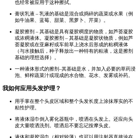
也经常被应用于这种擦拭。
膏状乳液 – 乳液的基础是混合或捣碎的蔬菜或水果（例
如牛油果、蓝莓、甜菜、黑萝卜、芹菜）。
凝胶擦剂 – 其基础是具有凝胶稠度的物质，如芦荟凝胶
或浓稠液体。凝胶擦剂 – 其基础是凝胶状物质，例如芦
荟凝胶或在亚麻籽或车前草上浇水后形成的粘稠液体
（与水接触后，种子释放出一种特有的粘液，这是擦剂
基础的理想选择）。
一种液体形式的擦剂–其基础是水，并加入必要的草药浸
泡、鲜榨蔬菜汁或现成的水合物、花水、发雾或补药。
我如何应用头发护理？
用手掌在整个头皮区域和整个头发长度上涂抹厚实的不
粘性护理。
将液体湿巾倒入雾化器瓶中，喷洒在头发上。还应向头
皮大量喷洒洗剂。喷洒后不要忘记按摩头皮。
液体和凝胶湿巾（相对较薄）也可以用注射器直接涂在