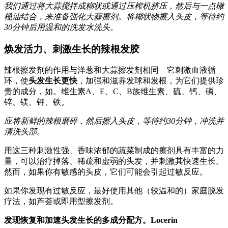
我们通过将大蒜搅拌成糊状或通过压榨机挤压，然后与一点橄
榄油结合，来准备强化大蒜擦剂。将糊状物擦入头皮，等待约
30分钟后用温和的洗发水洗头。
焕发活力、刺激生长的辣根发胶
辣根擦发剂的作用与洋葱和大蒜擦发剂相同 – 它刺激血液循
环，使
头发生长更快
，加强和滋养发球和发根，为它们提供珍
贵的成分，如。维生素A、E、C、B族维生素、硫、钙、磷、
锌、镁、钾、铁。
应将新鲜的辣根磨碎，然后擦入头皮，等待约30分钟，冲洗并
清洗头部。
用这三种刺激性强、香味浓郁的蔬菜制成的擦剂具有丰富的力
量，可以治疗掉落、稀疏和虚弱的头发，并刺激其快速生长。
然而，如果你有敏感的头皮，它们可能会引起过敏反应。
如果你发现有过敏反应，最好使用其他（较温和的）家庭脱发
疗法，如芦荟或即用型擦发剂。
发现恢复和加速头发生长的多成分配方。Locerin