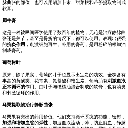
脉曲张的部位，也可以用胡萝卜末、甜菜根和芦荟提取物制成
软膏。
犀牛膏
这是一种被民间医学使用了数百年的植物，无论是治疗静脉曲
张还是关节，甚至是骨折的情况下，都可以使用。表现出很强
的
抗炎作用
，刺激细胞再生。外用的膏药，是用粉碎的根加油
制成膏药。
葡萄树叶
原来，除了果实，葡萄的叶子也显示出宝贵的功效。全株含有
丰富的黄酮类、花青素、氨基酸和维生素。葡萄胎有
刺激血液
正常循环的
作用。由叶子与橄榄油混合制成的软膏，也有消炎
和刺激循环的作用。
马栗提取物治疗静脉曲张
马栗果有突出的药用价值。他们支持循环系统的功能，密封，
加强和增加血管
的
弹性
，加速血液流动，薄，防止瘀血，静脉