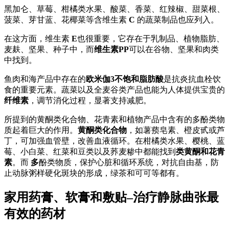
黑加仑、草莓、柑橘类水果、酸菜、香菜、红辣椒、甜菜根、
菠菜、芽甘蓝、花椰菜等含维生素
C
的蔬菜制品也应列入。
在这方面，维生素
E
也很重要，它存在于乳制品、植物脂肪、
麦麸、坚果、种子中，而
维生素PP
可以在谷物、坚果和肉类
中找到。
鱼肉和海产品中存在的
欧米伽3不饱和脂肪酸
是抗炎抗血栓饮
食的重要元素。蔬菜以及全麦谷类产品也能为人体提供宝贵的
纤维素
，调节消化过程，显著支持减肥。
所提到的黄酮类化合物、花青素和植物产品中含有的多酚类物
质起着巨大的作用。
黄酮类化合物
，如薯蓣皂素、橙皮甙或芦
丁，可加强血管壁，改善血液循环。在柑橘类水果、樱桃、蓝
莓、小白菜、红菜和豆类以及荞麦糁中都能找到
类黄酮和花青
素
。而
多
酚类物质，保护心脏和循环系统，对抗自由基，防
止动脉粥样硬化斑块的形成，绿茶和可可等都有。
家用药膏、软膏和敷贴–治疗静脉曲张最
有效的药材