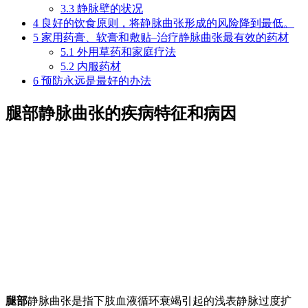
3.3
静脉壁的状况
4
良好的饮食原则，将静脉曲张形成的风险降到最低。
5
家用药膏、软膏和敷贴–治疗静脉曲张最有效的药材
5.1
外用草药和家庭疗法
5.2
内服药材
6
预防永远是最好的办法
腿部静脉曲张的疾病特征和病因
腿部
静脉曲张是指下肢血液循环衰竭引起的浅表静脉过度扩