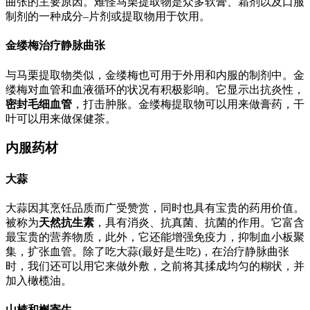
曲张的主要原因。难怪马栗提取物是众多软膏、霜剂以及口服
制剂的一种成分–片剂或提取物用于饮用。
金缕梅治疗静脉曲张
与马栗提取物类似，金缕梅也可用于外用和内服的制剂中。金
缕梅对血管和血液循环的状况有积极影响。它显示出抗炎性，
密封毛细血管
，打击肿胀。金缕梅提取物可以用来做膏药，干
叶可以用来做保健茶。
内服药材
大蒜
大蒜因其烹饪品质而广受赞赏，同时也具有宝贵的药用价值。
被称为
天然抗生素
，具有消炎、抗真菌、抗菌的作用。它富含
最宝贵的营养物质，此外，它还能增强免疫力，抑制血小板聚
集，扩张血管。除了吃大蒜(最好是生吃)，在治疗静脉曲张
时，我们还可以用它来做外敷，之前将其揉成均匀的糊状，并
加入橄榄油。
山楂和槲寄生