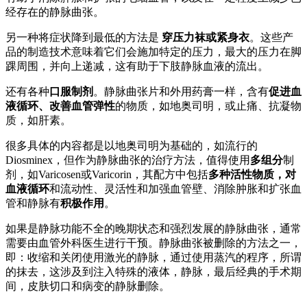
经存在的静脉曲张。
另一种将症状降到最低的方法是
穿压力袜或紧身衣
。这些产
品的制造技术意味着它们会施加特定的压力，最大的压力在脚
踝周围，并向上递减，这有助于下肢静脉血液的流出。
还有各种
口服制剂
。静脉曲张片和外用药膏一样，含有
促进血
液循环、改善血管弹性
的物质，如地奥司明，或止痛、抗凝物
质，如肝素。
很多具体的内容都是以地奥司明为基础的，如流行的
Diosminex，但作为静脉曲张的治疗方法，值得使用
多组分
制
剂，如Varicosen或Varicorin，其配方中包括
多种活性物质，对
血液循环
和流动性、灵活性和加强血管壁、消除肿胀和扩张血
管和静脉有
积极作用
。
如果是静脉功能不全的晚期状态和强烈发展的静脉曲张，通常
需要由血管外科医生进行干预。静脉曲张被删除的方法之一，
即：收缩和关闭使用激光的静脉，通过使用蒸汽的程序，所谓
的抹去，这涉及到注入特殊的液体，静脉，最后经典的手术期
间，皮肤切口和病变的静脉删除。