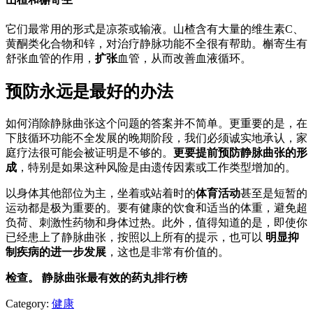
它们最常用的形式是凉茶或输液。山楂含有大量的维生素C、
黄酮类化合物和锌，对治疗静脉功能不全很有帮助。槲寄生有
舒张血管的作用，
扩张
血管，从而改善血液循环。
预防永远是最好的办法
如何消除静脉曲张这个问题的答案并不简单。更重要的是，在
下肢循环功能不全发展的晚期阶段，我们必须诚实地承认，家
庭疗法很可能会被证明是不够的。
更要提前预防静脉曲张的形
成
，特别是如果这种风险是由遗传因素或工作类型增加的。
以身体其他部位为主，坐着或站着时的
体育活动
甚至是短暂的
运动都是极为重要的。要有健康的饮食和适当的体重，避免超
负荷、刺激性药物和身体过热。此外，值得知道的是，即使你
已经患上了静脉曲张，按照以上所有的提示，也可以
明显抑
制疾病的进一步发展
，这也是非常有价值的。
检查。
静脉曲张最有效的药丸排行榜
Category:
健康