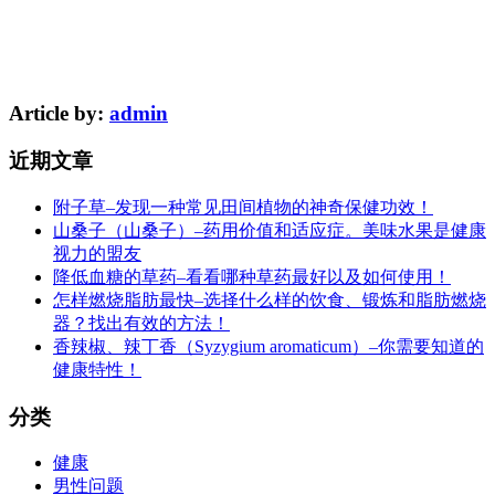
Article by:
admin
近期文章
附子草–发现一种常见田间植物的神奇保健功效！
山桑子（山桑子）–药用价值和适应症。美味水果是健康
视力的盟友
降低血糖的草药–看看哪种草药最好以及如何使用！
怎样燃烧脂肪最快–选择什么样的饮食、锻炼和脂肪燃烧
器？找出有效的方法！
香辣椒、辣丁香（Syzygium aromaticum）–你需要知道的
健康特性！
分类
健康
男性问题