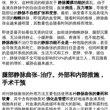
张、肿大。这种情况的根源在于
静脉瓣膜功能的
紊乱。由于
血液在静脉中的自由流动受阻，血液
倒流，压力增加
，导致受
阻部位的
静脉不自然扩张和变形
。最初，病变看不见或表现为
所谓的
蜘蛛
静脉，即强调的血管网。随着时间的推移，静脉曲
张会越来越明显，其数量也会随着时间的推移而增加。
即使是最开始看似无害的症状，如前述的蜘蛛静脉、腿部沉重
感、无法保持静止、小腿肿胀、抽筋、疼痛等，也不能忽视。
静脉曲张
不治疗导致的
静脉功能不全是
一种危险的疾病，甚至
会导致充血和死亡。静脉曲张的原因往往是遗传，但同样重要
的是循环系统的疾病、生活方式和工作、肥胖、怀孕。据估
计，静脉功能不全可能会影响到50%的成年波兰人，而且随着
年龄的增长，威胁会越来越大。
腿部静脉曲张–治疗。外部和内部措施，
手术干预
对付静脉曲张的外用方法主要包括使用各种
静脉曲张的膏药和
软膏
，其中含有的物质对
强化血管壁
和更好地滋养血液系统
细胞有好处，对血液的高效循环有很大的影响。凝胶和霜剂也
有助于消除肿胀和扩张的毛细血管，以及在一定程度上减少已