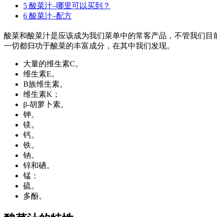
5
酸菜汁–哪里可以买到？
6
酸菜汁–配方
酸菜和酸菜汁是应该成为我们菜单中的常客产品，不管我们目
一切都归功于酸菜的丰富成分，在其中我们发现。
大量的维生素C。
维生素E。
B族维生素。
维生素K；
β-胡萝卜素。
钾。
镁。
钙。
铁。
钠。
锌和硒。
锰：
硫。
多酚。