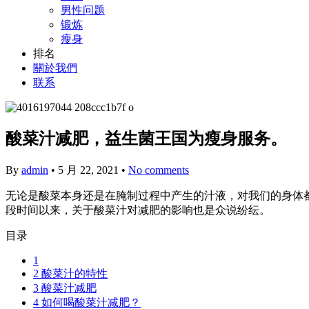
男性问题
锻炼
瘦身
排名
關於我們
联系
酸菜汁减肥，益生菌王国为瘦身服务。
By
admin
•
5 月 22, 2021
•
No comments
无论是酸菜本身还是在腌制过程中产生的汁液，对我们的身体
段时间以来，关于酸菜汁对减肥的影响也是众说纷纭。
目录
1
2
酸菜汁的特性
3
酸菜汁减肥
4
如何喝酸菜汁减肥？