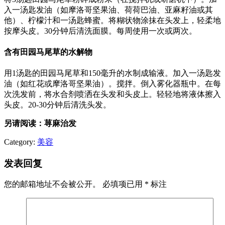
入一汤匙发油（如摩洛哥坚果油、荷荷巴油、亚麻籽油或其
他）、柠檬汁和一汤匙蜂蜜。将糊状物涂抹在头发上，轻柔地
按摩头皮。30分钟后清洗面膜。每周使用一次或两次。
含有田园马尾草的水解物
用1汤匙的田园马尾草和150毫升的水制成输液。加入一汤匙发
油（如红花或摩洛哥坚果油）。搅拌。倒入雾化器瓶中。在每
次洗发前，将水合剂喷洒在头发和头皮上。轻轻地将液体擦入
头皮。20-30分钟后清洗头发。
另请阅读：荨麻治发
Category:
美容
发表回复
您的邮箱地址不会被公开。
必填项已用
*
标注