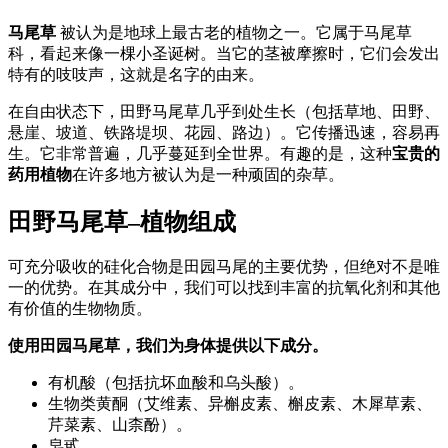
马尾草
被认为是地球上最古老的植物之一。它属于马尾草
科，看起来像一棵小圣诞树。当它的茎被摩擦时，它们会发出
特有的吱吱声，这就是名字的由来。
在自由状态下，田野马尾草几乎到处生长（包括草地、田野、
悬崖、坡道、铁路堤坝、花园、路边）。它传播迅速，容易再
生。它非常普遍，几乎蔓延到全世界。有趣的是，这种
宝贵的
药用植物
在许多地方被认为是一种顽固的杂草。
田野马尾草–植物组成
可充分吸收的硅化合物是田园马尾的主要优势，但绝对不是唯
一的优势。在其成分中，我们可以找到丰富的抗氧化剂和其他
有价值的生物物质。
使用田园马尾草，我们为身体提供以下成分。
有机酸（包括抗坏血酸和乌头酸）。
生物类黄酮（艾维素、异槲皮素、槲皮素、木犀草素、
芹菜素、山柰酚）。
皂甙。