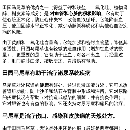
田园马尾草的优势之一（得益于钾和镁盐、二氧化硅、植物甾
醇、槲皮素等成分）是
对血管和心脏的积极影响
。它有助于
使心脏正常化，防止心律失常，改善血液循环。它能降低血
压，使胆固醇水平正常化，减少动脉粥样硬化和其他心血管疾
病的风险。
由于黄酮和二氧化硅含量高，它能加强和密封血管壁，降低其
渗透性。田园马尾草也有轻微的造血作用（增加红血球的数
量）。更重要的是，它有助于止血，对各种出血、月经量过
多、肛门静脉曲张、结肠溃疡、胃溃疡有帮助。
田园马尾草有助于治疗泌尿系统疾病
马尾草对泌尿道的
健康
有好处。通过刺激尿液分泌，它可以改
善肾脏功能，防止沙子和结石在肾脏中形成和滞留。它对尿路
的炎症状况有帮助（对抗造成感染的细菌，并有抗炎作用）。
它对胆管也有有益的影响。它还支持对尿毒症和痛风的治疗。
马尾草是治疗伤口、感染和皮肤病的天然处方。
由于田园马尾草，无论是外用还是内服（最好是两者都用），