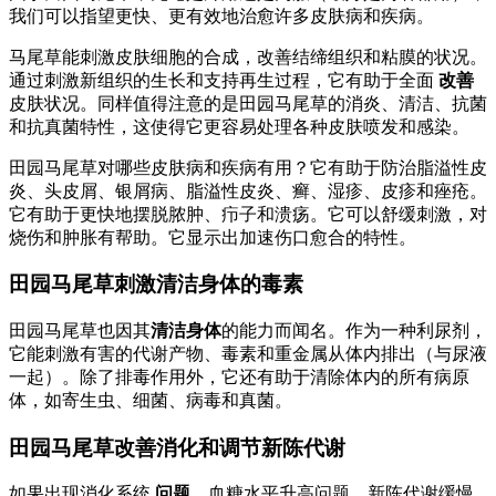
我们可以指望更快、更有效地治愈许多皮肤病和疾病。
马尾草能刺激皮肤细胞的合成，改善结缔组织和粘膜的状况。
通过刺激新组织的生长和支持再生过程，它有助于全面
改善
皮肤状况。同样值得注意的是田园马尾草的消炎、清洁、抗菌
和抗真菌特性，这使得它更容易处理各种皮肤喷发和感染。
田园马尾草对哪些皮肤病和疾病有用？它有助于防治脂溢性皮
炎、头皮屑、银屑病、脂溢性皮炎、癣、湿疹、皮疹和痤疮。
它有助于更快地摆脱脓肿、疖子和溃疡。它可以舒缓刺激，对
烧伤和肿胀有帮助。它显示出加速伤口愈合的特性。
田园马尾草刺激清洁身体的毒素
田园马尾草也因其
清洁身体
的能力而闻名。作为一种利尿剂，
它能刺激有害的代谢产物、毒素和重金属从体内排出（与尿液
一起）。除了排毒作用外，它还有助于清除体内的所有病原
体，如寄生虫、细菌、病毒和真菌。
田园马尾草改善消化和调节新陈代谢
如果出现消化系统
问题
、血糖水平升高问题、新陈代谢缓慢