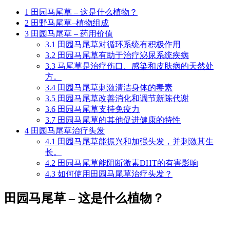
1
田园马尾草 – 这是什么植物？
2
田野马尾草–植物组成
3
田园马尾草 – 药用价值
3.1
田园马尾草对循环系统有积极作用
3.2
田园马尾草有助于治疗泌尿系统疾病
3.3
马尾草是治疗伤口、感染和皮肤病的天然处
方。
3.4
田园马尾草刺激清洁身体的毒素
3.5
田园马尾草改善消化和调节新陈代谢
3.6
田园马尾草支持免疫力
3.7
田园马尾草的其他促进健康的特性
4
田园马尾草治疗头发
4.1
田园马尾草能振兴和加强头发，并刺激其生
长。
4.2
田园马尾草能阻断激素DHT的有害影响
4.3
如何使用田园马尾草治疗头发？
田园马尾草 – 这是什么植物？