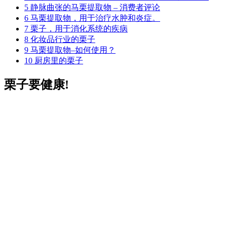
5
静脉曲张的马栗提取物 – 消费者评论
6
马栗提取物，用于治疗水肿和炎症。
7
栗子，用于消化系统的疾病
8
化妆品行业的栗子
9
马栗提取物–如何使用？
10
厨房里的栗子
栗子要健康!