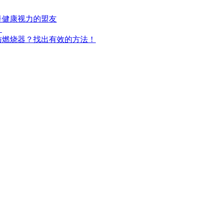
是健康视力的盟友
！
肪燃烧器？找出有效的方法！