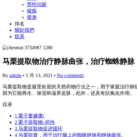
男性问题
锻炼
瘦身
排名
關於我們
联系
马栗提取物治疗静脉曲张，治疗蜘蛛静脉
By
admin
•
5 月 13, 2021
•
No comments
马栗提取物是最受欢迎的天然药物疗法之一，用于家庭治疗静
因为它能再生、保湿和滋养皮肤，此外，还具有抗氧化作用。
目录
1
栗子要健康!
2
栗子提取物–药性
3
马栗提取物促进循环
4
马栗软膏，用于治疗腿上的蜘蛛静脉和静脉曲张。