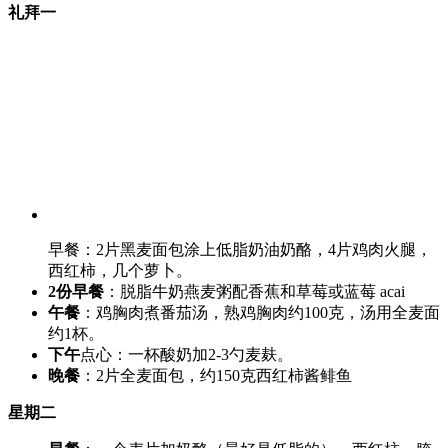
礼拜一
早餐：2片黑麦面包涂上低脂奶油奶酪，4片鸡肉火腿，
西红柿，几个萝卜。
2份早餐
：脱脂牛奶燕麦粥配香蕉和草莓或蓝莓 acai
午餐
：鸡胸肉煮番茄汤，熟鸡胸肉约100克，汤用全麦面
约1杯。
下午
点心：一杯酸奶加2-3勺麦麸。
晚餐
：2片全麦面包，约150克西红柿酱鲱鱼
星期二