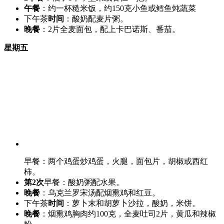
午餐
：约一杯糙米饭，约150克小鱼或鳕鱼炖蔬菜
下午茶
时间
：酸奶配麦片粥。
晚餐
：2片全麦面包，配上卡巴诺斯、番茄。
星期五
早餐：两个鸡蛋炒鸡蛋，火腿，面包片，胡椒或西红
柿。
第2次
早餐：酸奶粥配水果。
晚餐
：乌克兰罗宋汤配烟熏鸡和红豆。
下午茶
时间
：萝卜末和胡萝卜沙拉，酸奶，米饼。
晚餐
：烟熏鸡胸肉约100克，全麦吐司2片，黄瓜和辣椒