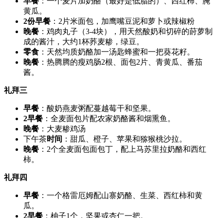
早餐
：一个麦片加奶酪（最好是低脂的）、西红柿、腌
黄瓜。
2份早餐
：2片米面包，加鹰嘴豆泥和萝卜或辣椒粉
晚餐
：鸡肉丸子（3-4块），用天然酸奶和切碎的莳萝制
成的酱汁，大约1杯荞麦糁，绿豆。
零食
：天然均质奶酪加一汤匙蜂蜜和一把葵花籽。
晚餐
：热腾腾的瘦鸡肠2根、面包2片、青黄瓜、番茄
酱。
礼拜三
早餐
：酸奶燕麦粥配蔓越莓干和坚果。
2早餐
：全麦面包片配农家奶酪酱和烟熏鱼。
晚餐
：大麦糁鸡汤
下午茶
时间
：甜瓜、橙子、苹果和猕猴桃沙拉。
晚餐
：2个全麦面包面包丁，配上马苏里拉奶酪和西红
柿。
礼拜四
早餐
：一个格雷厄姆配山寨奶酪、生菜、西红柿和黄
瓜。
2早餐
：柚子1个，坚果或杏仁一把。