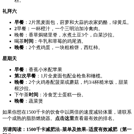
粉。
礼拜六
早餐
：2片黑麦面包，莳萝和大蒜的农家奶酪，绿黄瓜。
2
早餐：一杯橙汁，一个三明治加冷禽肉。
晚餐：香草焗猪里脊，水煮土豆3个，白菜沙拉。
喝茶
时间
：牛乳和草莓的鸡尾酒。
晚餐
：2个煮鸡蛋，一块粗粮饼，西红柿。
星期天
早餐
：香蕉小米配苹果
第2次早餐
：1片全麦面包配金枪鱼和橄榄。
晚餐
：2个火鸡卷配菠菜或蘑菇，约3/4杯糙米饭，甜菜
根沙拉。
下午茶
时间
：冷食芝士蛋糕一份。
晚餐
：蔬菜煲
如果你想在1500千卡的饮食中以两倍的速度减轻体重，请联系
一个成熟的脂肪燃烧器。
点击这里
查看最有效的排名。
另请阅读：1500千卡减肥法–菜单及效果–适度有效减肥（第一