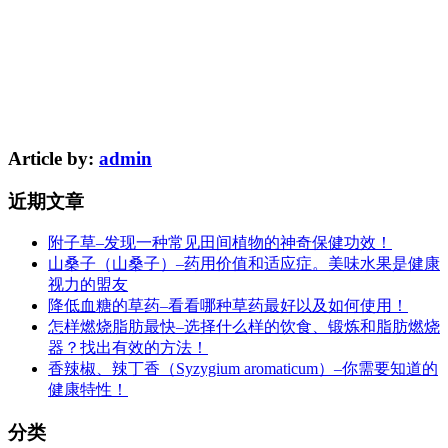
Article by:
admin
近期文章
附子草–发现一种常见田间植物的神奇保健功效！
山桑子（山桑子）–药用价值和适应症。美味水果是健康
视力的盟友
降低血糖的草药–看看哪种草药最好以及如何使用！
怎样燃烧脂肪最快–选择什么样的饮食、锻炼和脂肪燃烧
器？找出有效的方法！
香辣椒、辣丁香（Syzygium aromaticum）–你需要知道的
健康特性！
分类