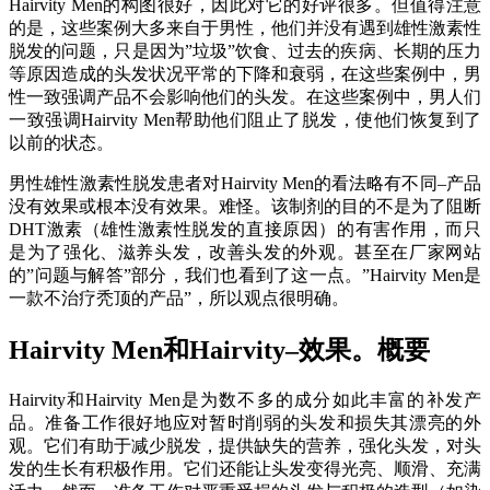
Hairvity Men的构图很好，因此对它的好评很多。但值得注意
的是，这些案例大多来自于男性，他们并没有遇到雄性激素性
脱发的问题，只是因为”垃圾”饮食、过去的疾病、长期的压力
等原因造成的头发状况平常的下降和衰弱，在这些案例中，男
性一致强调产品不会影响他们的头发。在这些案例中，男人们
一致强调Hairvity Men帮助他们阻止了脱发，使他们恢复到了
以前的状态。
男性雄性激素性脱发患者对Hairvity Men的看法略有不同–产品
没有效果或根本没有效果。难怪。该制剂的目的不是为了阻断
DHT激素（雄性激素性脱发的直接原因）的有害作用，而只
是为了强化、滋养头发，改善头发的外观。甚至在厂家网站
的”问题与解答”部分，我们也看到了这一点。”Hairvity Men是
一款不治疗秃顶的产品”，所以观点很明确。
Hairvity Men和Hairvity–效果。概要
Hairvity和Hairvity Men是为数不多的成分如此丰富的补发产
品。准备工作很好地应对暂时削弱的头发和损失其漂亮的外
观。它们有助于减少脱发，提供缺失的营养，强化头发，对头
发的生长有积极作用。它们还能让头发变得光亮、顺滑、充满