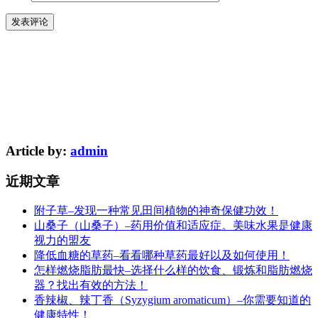
Article by:
admin
近期文章
附子草–发现一种常见田间植物的神奇保健功效！
山桑子（山桑子）–药用价值和适应症。美味水果是健康
视力的盟友
降低血糖的草药–看看哪种草药最好以及如何使用！
怎样燃烧脂肪最快–选择什么样的饮食、锻炼和脂肪燃烧
器？找出有效的方法！
香辣椒、辣丁香（Syzygium aromaticum）–你需要知道的
健康特性！