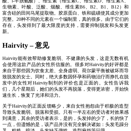
酸、l-半胱氨酸）、维生素（维生素C、维生素D、维生素A、
生物素、叶酸、泛酸、烟酸、维生素B6、B2、B1、B12）和
富含硅的田间马尾提取物。胶原蛋白、铁和硫磺使其成分更加
完整。20种不同的元素在一个编制里，真的很多。由于它们的
存在，头发得到了最大限度的支持，需要抑制脱发和头发更
新。
Hairvity – 意见
Hairvity能有效帮助修复脆弱、不健康的头发，这是无数有机
会使用这款产品的女性所信服的。很多对Hairvity的好评都是
来自于那些因为饮食太差、全身虚弱、荷尔蒙平衡被破坏而导
致脱发的女士。同时，绝大多数因怀孕和药物治疗而挣扎在脱
发中的女性对Hairvity制剂的评价也是正面的。女性告诉我
们，几个星期后，她们的头发不再脱落，变得更浓密，开始快
速生长，恢复了光泽和活力。
关于Hairvity的正面反馈略少，来自女性抱怨由于积极的造型
导致头发脆弱、脱落和受损。只有一半左右的受访者对效果感
到满意，其余的受访者表示，是的，头发掉的少了，长的快了
一点，但遗憾的是，该产品并没有完全解决诸如：头发毛躁分
叉、粗糙、暗淡、头发缺乏弹性、造型麻烦等问题。