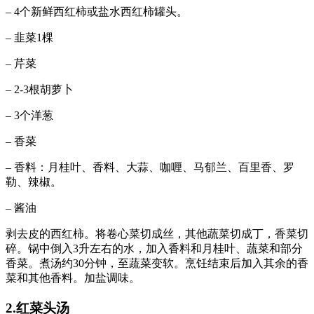
– 4个新鲜西红柿或盐水西红柿罐头。
– 韭菜1棵
– 芹菜
– 2-3根胡萝卜
– 3个洋葱
– 香菜
– 香料：月桂叶、香料、大蒜、咖喱、马郁兰、百里香、罗
勒、辣椒。
– 酱油
剥去皮的西红柿。将卷心菜切成丝，其他蔬菜切成丁，香菜切
碎。锅中倒入3升左右的水，加入香料和月桂叶、蔬菜和部分
香菜。煮汤约30分钟，至蔬菜变软。烹饪结束后加入其余的香
菜和其他香料。加盐调味。
2.红菜头汤