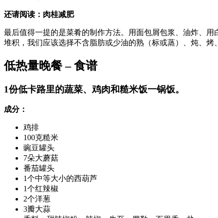
还请阅读：肉桂减肥
最后值得一提的是菜肴的制作方法。用面包屑包浆、油炸、用
堆积，我们应该选择不含脂肪或少油的熟（标或蒸）、炖、烤
低热量晚餐 – 食谱
1份低卡路里的蔬菜、鸡肉和糙米饭一锅饭。
成分：
鸡排
100克糙米
豌豆罐头
7朵大蘑菇
番茄罐头
1个中等大小的西葫芦
1个红辣椒
2个洋葱
3瓣大蒜