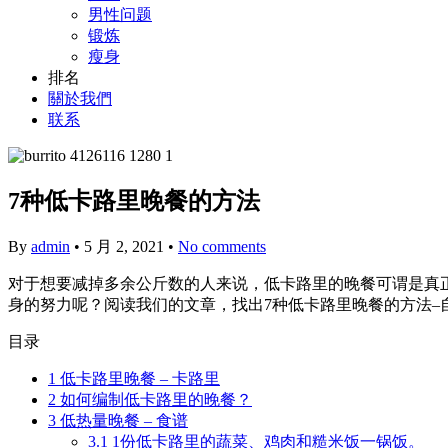
男性问题
锻炼
瘦身
排名
關於我們
联系
7种低卡路里晚餐的方法
By
admin
•
5 月 2, 2021
•
No comments
对于想要减掉多余公斤数的人来说，低卡路里的晚餐可谓是真
身的努力呢？阅读我们的文章，找出7种低卡路里晚餐的方法–
目录
1
低卡路里晚餐 – 卡路里
2
如何编制低卡路里的晚餐？
3
低热量晚餐 – 食谱
3.1
1份低卡路里的蔬菜、鸡肉和糙米饭一锅饭。