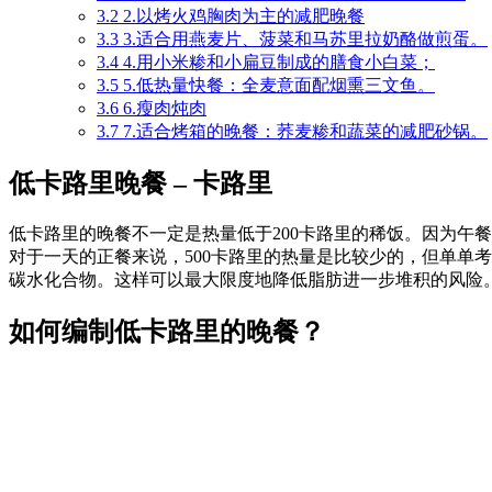
3.2
2.以烤火鸡胸肉为主的减肥晚餐
3.3
3.适合用燕麦片、菠菜和马苏里拉奶酪做煎蛋。
3.4
4.用小米糁和小扁豆制成的膳食小白菜；
3.5
5.低热量快餐：全麦意面配烟熏三文鱼。
3.6
6.瘦肉炖肉
3.7
7.适合烤箱的晚餐：荞麦糁和蔬菜的减肥砂锅。
低卡路里晚餐 – 卡路里
低卡路里的晚餐不一定是热量低于200卡路里的稀饭。因为午
对于一天的正餐来说，500卡路里的热量是比较少的，但单单
碳水化合物。这样可以最大限度地降低脂肪进一步堆积的风险
如何编制低卡路里的晚餐？