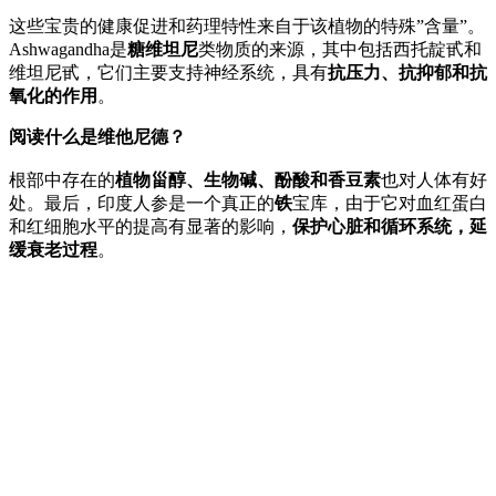
这些宝贵的健康促进和药理特性来自于该植物的特殊”含量”。
Ashwagandha是
糖维坦尼
类物质的来源，其中包括西托靛甙和
维坦尼甙，它们主要支持神经系统，具有
抗压力、抗抑郁和抗
氧化的作用
。
阅读什么是维他尼德？
根部中存在的
植物甾醇、生物碱、酚酸和香豆素
也对人体有好
处。最后，印度人参是一个真正的
铁
宝库，由于它对血红蛋白
和红细胞水平的提高有显著的影响，
保护心脏和循环系统，延
缓衰老过程
。