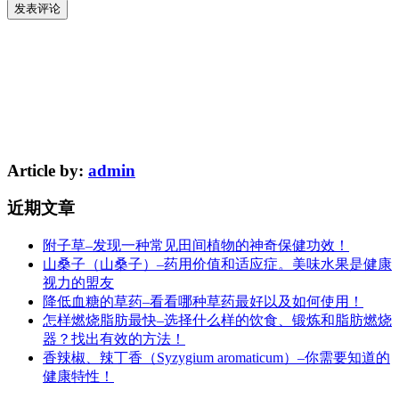
Article by:
admin
近期文章
附子草–发现一种常见田间植物的神奇保健功效！
山桑子（山桑子）–药用价值和适应症。美味水果是健康
视力的盟友
降低血糖的草药–看看哪种草药最好以及如何使用！
怎样燃烧脂肪最快–选择什么样的饮食、锻炼和脂肪燃烧
器？找出有效的方法！
香辣椒、辣丁香（Syzygium aromaticum）–你需要知道的
健康特性！