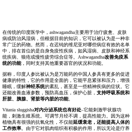
在传统的印度医学中，ashwagandha主要用于治疗疲惫、皮肤
病或防治风湿病，但根据目前的知识，它可以被认为是一种非
常广泛的药物。然而，在迟钝的维尼亚对哪些病症有效的名单
中，排在首位的是自身免疫性疾病，如风湿病、皮肤和神经系
统疾病、狼疮或慢性疲劳综合症等。Ashwagandha
改善免疫系
统的功能
，同时支持其他重要器官的状况和功能。
据称，印度人参比被认为是万能药的中国人参具有更多的促进
健康的特性，它的作用是全面的，它能平息紧张和压力，增强
睡眠，缓解
神经系统
的紊乱，甚至是一些精神疾病的症状。它
还能改善血液参数，预防高血压，保护心脏，
支持呼吸系统和
肝脏、胰腺、肾脏等内脏的功能
。
Vitania sluggisha
对内分泌系统也有好处
–它能刺激甲状腺功
能，刺激生殖系统。可调节月经不调，提高性能力。因为这种
植物具有很强的抗氧化性，不仅能
延缓衰老，还能提高人体的
工作效率
。由于它对肌肉组织有积极的作用，所以无论是疗养