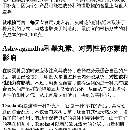
用补充，因为个别产品可能在成分和纯提取物的含量上有很大
差异。
就
根粉
而言，
每天
应食用
7克
左右
。
灰树花的价格通常取决于
补充剂的形式，当然也取决于制造商。最便宜的根粉形式的补
充成本约5€每100克。
Ashwagandha和睾丸素。对男性荷尔蒙的
影响
在购买补品的时候应该注意其成分，选择成分最适合自己的产
品。前面已经提到，印度人参通过刺激内分泌系统，
对性欲和
性能力有影响
。不过，就男性而言，值得达到的是一种具有
综
合
效果的产品–它能增加睾丸激素的分泌，从而从广义上增强
男性的阳刚之气，从肌肉发达到活力，再到改善性能力。
Testolan
就是这样一种补充剂，它是一种特殊的产品，具有创
新的综合配方，不仅含有灰树甘草，还含有其他天然成分，增
强了它的作用，有助于保持良好的身体和精神状态。由于它们
的存在和互补，Testolan可以增加睾丸激素的分泌，力量和肌