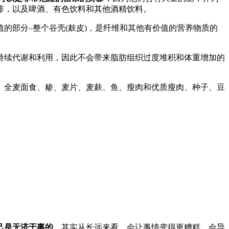
啡，以及啤酒、有色饮料和其他酒精饮料。
的部分–整个谷壳(麸皮)，是纤维和其他有价值的营养物质的
持续代谢和利用，因此不会带来脂肪组织过度堆积和体重增加的
、全麦面食、糁、麦片、麦麸、鱼、瘦肉和优质瘦肉、种子、豆
己是无济于事的
，其实从长远来看，会让事情变得更糟糕。会导