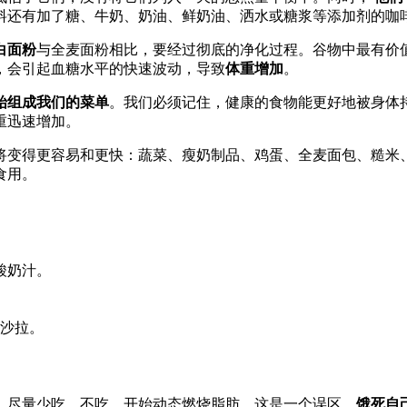
料还有加了糖、牛奶、奶油、鲜奶油、洒水或糖浆等添加剂的咖
白面粉
与全麦面粉相比，要经过彻底的净化过程。谷物中最有价值
，会引起血糖水平的快速波动，导致
体重增加
。
始组成我们的菜单
。我们必须记住，健康的食物能更好地被身体
重迅速增加。
将变得更容易和更快：蔬菜、瘦奶制品、鸡蛋、全麦面包、糙米
食用。
酸奶汁。
沙拉。
。尽量少吃、不吃，开始动态燃烧脂肪，这是一个误区。
饿死自