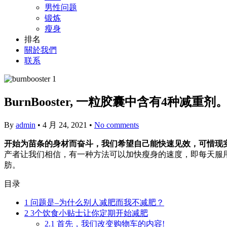
男性问题
锻炼
瘦身
排名
關於我們
联系
BurnBooster, 一粒胶囊中含有4种减重剂
By
admin
•
4 月 24, 2021
•
No comments
开始为苗条的身材而奋斗，我们希望自己能快速见效，可惜现
产者让我们相信，有一种方法可以加快瘦身的速度，即每天服
肪。
目录
1
问题是–为什么别人减肥而我不减肥？
2
3个饮食小贴士让你定期开始减肥
2.1
首先，我们改变购物车的内容!