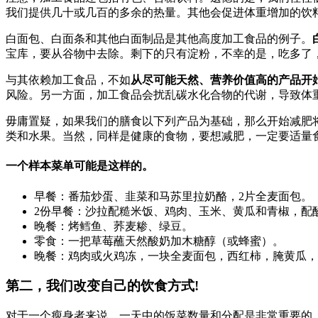
我们提供几十或几百的多余的热量。其他会促进体重增加的饮
白面包、白面条和其他白面制品是其他高度加工食品的例子。
宝库，要从谷物中去除。剩下的只有淀粉，不幸的是，吃多了
与其依赖加工食品，不如
从尽可能天然、营养价值高的产品开
风险。另一方面，加工食品会扰乱碳水化合物的代谢，导致体
毋庸置疑，如果我们的膳食以下列产品为基础，那么开始减肥
类和水果。当然，同样是健康的食物，要想减肥，一定要适量
一个样本菜单可能是这样的。
早餐：番茄炒蛋、韭菜和马苏里拉奶酪，2片全麦面包。
2份早餐：沙拉配糙米饭、鸡肉、玉米、黄瓜和青椒，配
晚餐：烤鳕鱼、荞麦糁、绿豆。
零食：一把草莓蘸天然酸奶加木糖醇（或蜂蜜）。
晚餐：鸡肉或火鸡冻，一块全麦面包，西红柿，腌黄瓜，
第二，我们改变自己的饮食方式!
对于一个瘦身者来说，一天中的饭菜数量和分配是非常重要的