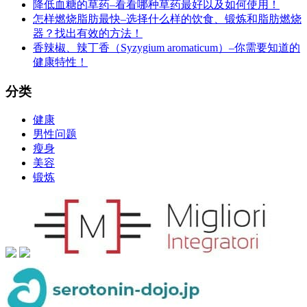
降低血糖的草药–看看哪种草药最好以及如何使用！
怎样燃烧脂肪最快–选择什么样的饮食、锻炼和脂肪燃烧
器？找出有效的方法！
香辣椒、辣丁香（Syzygium aromaticum）–你需要知道的
健康特性！
分类
健康
男性问题
瘦身
美容
锻炼