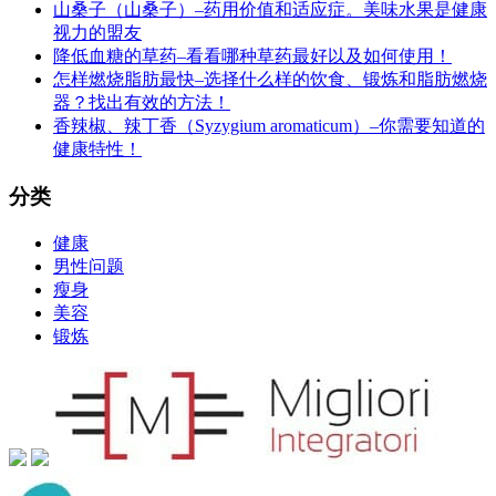
山桑子（山桑子）–药用价值和适应症。美味水果是健康
视力的盟友
降低血糖的草药–看看哪种草药最好以及如何使用！
怎样燃烧脂肪最快–选择什么样的饮食、锻炼和脂肪燃烧
器？找出有效的方法！
香辣椒、辣丁香（Syzygium aromaticum）–你需要知道的
健康特性！
分类
健康
男性问题
瘦身
美容
锻炼