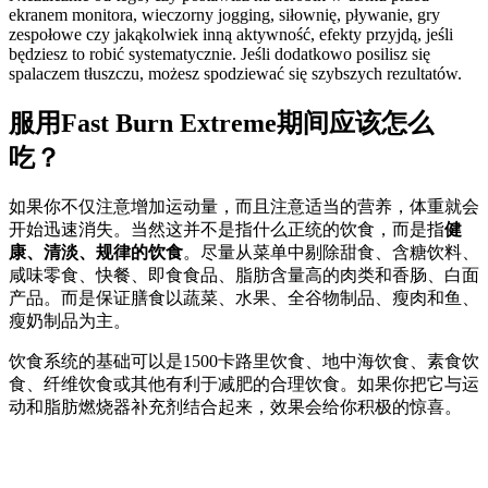
ekranem monitora, wieczorny jogging, siłownię, pływanie, gry
zespołowe czy jakąkolwiek inną aktywność, efekty przyjdą, jeśli
będziesz to robić systematycznie. Jeśli dodatkowo posilisz się
spalaczem tłuszczu, możesz spodziewać się szybszych rezultatów.
服用Fast Burn Extreme期间应该怎么
吃？
如果你不仅注意增加运动量，而且注意适当的营养，体重就会
开始迅速消失。当然这并不是指什么正统的饮食，而是指
健
康、清淡、规律的饮食
。尽量从菜单中剔除甜食、含糖饮料、
咸味零食、快餐、即食食品、脂肪含量高的肉类和香肠、白面
产品。而是保证膳食以蔬菜、水果、全谷物制品、瘦肉和鱼、
瘦奶制品为主。
饮食系统的基础可以是1500卡路里饮食、地中海饮食、素食饮
食、纤维饮食或其他有利于减肥的合理饮食。如果你把它与运
动和脂肪燃烧器补充剂结合起来，效果会给你积极的惊喜。