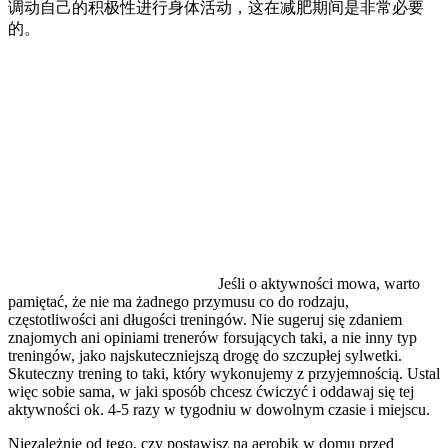
调动自己的积极性进行身体活动，这在减肥期间是非常必要
的。
Jeśli o aktywności mowa, warto
pamiętać, że nie ma żadnego przymusu co do rodzaju,
częstotliwości ani długości treningów. Nie sugeruj się zdaniem
znajomych ani opiniami trenerów forsujących taki, a nie inny typ
treningów, jako najskuteczniejszą drogę do szczupłej sylwetki.
Skuteczny trening to taki, który wykonujemy z przyjemnością. Ustal
więc sobie sama, w jaki sposób chcesz ćwiczyć i oddawaj się tej
aktywności ok. 4-5 razy w tygodniu w dowolnym czasie i miejscu.
Niezależnie od tego, czy postawisz na aerobik w domu przed