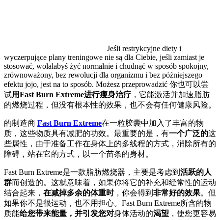
Jeśli restrykcyjne diety i
wyczerpujące plany treningowe nie są dla Ciebie, jeśli zamiast je
stosować, wolałabyś żyć normalnie i chudnąć w sposób spokojny,
zrównoważony, bez rewolucji dla organizmu i bez późniejszego
efektu jojo, jest na to sposób. Możesz przeprowadzić 你也可以尝
试
用Fast Burn Extreme进行瘦身治疗
，它能激活并加速脂肪
的燃烧过程，但没有根本性的效果，也不会有任何健康风险。
的制造商
Fast Burn Extreme
在一粒胶囊中加入了丰富的物
质，这些物质具有减肥的功效。最重要的是，有
一个广泛的
这
些属性，由于准备工作在身体上的多线程的方式，消除所有的
障碍，站在它的方式，以一个苗条的身材。
Fast Burn Extreme是一款脂肪燃烧器，主要是考虑到
活跃的人
群
而创造的。这就意味着，如果你将它的补充和经常性的运动
结合起来，
在减掉多余的体重时
，你会得到
非常好的效果
。但
如果你不是很运动，也不用担心。Fast Burn Extreme所含的物
质能
给您带来能量，并引发您对
身体活动的
渴望
，使您更容易