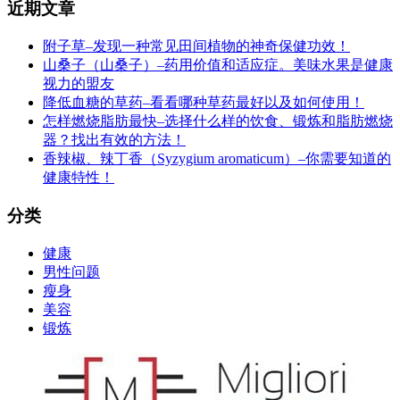
近期文章
附子草–发现一种常见田间植物的神奇保健功效！
山桑子（山桑子）–药用价值和适应症。美味水果是健康
视力的盟友
降低血糖的草药–看看哪种草药最好以及如何使用！
怎样燃烧脂肪最快–选择什么样的饮食、锻炼和脂肪燃烧
器？找出有效的方法！
香辣椒、辣丁香（Syzygium aromaticum）–你需要知道的
健康特性！
分类
健康
男性问题
瘦身
美容
锻炼