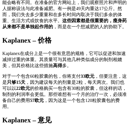
能会略有不同。在准备的官方网站上，我们观察照片和声明的
人据称设法与此准备减肥。有一例是49天内重达17公斤。然
而，我们失去多少重量和在多长时间内取决于我们多余的体
重、生活方式或饮食的水平。
这些因素都是很重要的，瘦身药
从来都不是单独起作用的
，而是在一个想减肥的人的协助下。
Kaplanex – 价格
Kaplanex在成分上是一个很有意思的规格，它可以促进和加速
减掉过重的体重。其质量可与其他几种类似成分的制剂相媲
美，但其价格比这些措施
高得
多。
对于一个包含60粒胶囊的包，你将支付
33欧元
，但要注意，这
是
只够15天
，因为建议每天的剂量是2粒，每天两次。我们也
可以以
22欧元
的价格购买一包含有30粒的胶囊，但这样的话，
制剂的利润率会更低。那些谁想有一个月的治疗一次，必须准
备自己的费用
57欧元
，因为这是一个包含120粒胶囊包的费
用。
Kaplanex – 意见