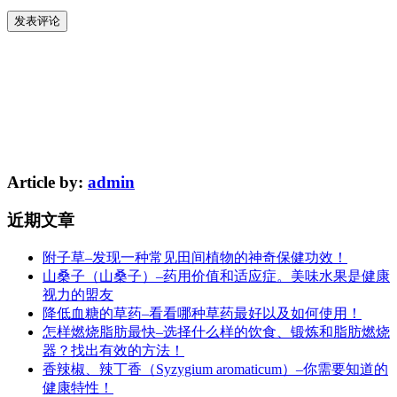
Article by:
admin
近期文章
附子草–发现一种常见田间植物的神奇保健功效！
山桑子（山桑子）–药用价值和适应症。美味水果是健康
视力的盟友
降低血糖的草药–看看哪种草药最好以及如何使用！
怎样燃烧脂肪最快–选择什么样的饮食、锻炼和脂肪燃烧
器？找出有效的方法！
香辣椒、辣丁香（Syzygium aromaticum）–你需要知道的
健康特性！