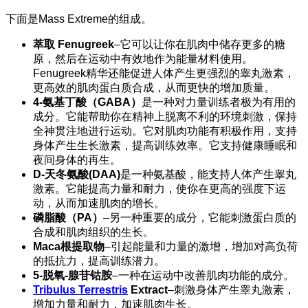
下面是Mass Extreme的组成。
萃取
Fenugreek
–它可以让你在肌肉中储存更多的糖
原，然后在运动中有效地作为能量材料使用。
Fenugreek精华还能促进人体产生更强烈的睾丸激素，
更高效的肌肉蛋白质合成，从而更快的增加质量。
4-氨基丁酸（GABA）
是一种对力量训练者极为有用的
成分。它能帮助你在精神上脱离不利的环境刺激，保持
全神贯注地进行运动。它对肌肉功能有积极作用，支持
身体产生生长激素，提高训练效率。它支持健康睡眠和
夜间身体的再生。
D-天冬氨酸(DAA)
是一种氨基酸，能支持人体产生睾丸
激素。它能提高力量和耐力，使你在更高的强度下运
动，从而加速肌肉的增长。
磷脂酸（PA）
–另一种重要的成分，它能刺激蛋白质的
合成和肌肉组织的生长。
Maca根提取物
–引起能量和力量的激增，增加对高负荷
的抵抗力，提高训练潜力。
5-脱氧-腺苷钴胺
–一种在运动中改善肌肉功能的成分。
Tribulus Terrestris
Extract
–刺激身体产生睾丸激素，
增加力量和耐力，加速肌肉生长。