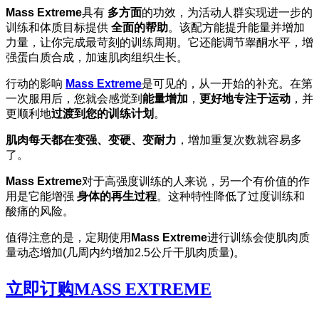
Mass Extreme
具有
多方面
的功效，为活动人群实现进一步的
训练和体质目标提供
全面的帮助
。该配方能提升能量并增加
力量，让你完成最苛刻的训练周期。它还能调节睾酮水平，增
强蛋白质合成，加速肌肉组织生长。
行动的影响
Mass Extreme
是可见的，从一开始的补充。在第
一次服用后，您就会感觉到
能量增加
，
更好地专注于运动
，并
更顺利地
过渡到您的训练计划
。
肌肉每天都在变强、变硬、变耐力
，增加重复次数就容易多
了。
Mass Extreme
对于高强度训练的人来说，另一个有价值的作
用是它能增强
身体的再生过程
。这种特性降低了过度训练和
酸痛的风险。
值得注意的是，定期使用
Mass Extreme
进行训练会使肌肉质
量动态增加(几周内约增加2.5公斤干肌肉质量)。
立即订购MASS EXTREME