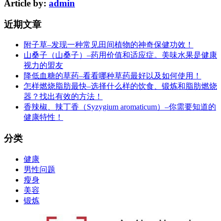
Article by:
admin
近期文章
附子草–发现一种常见田间植物的神奇保健功效！
山桑子（山桑子）–药用价值和适应症。美味水果是健康
视力的盟友
降低血糖的草药–看看哪种草药最好以及如何使用！
怎样燃烧脂肪最快–选择什么样的饮食、锻炼和脂肪燃烧
器？找出有效的方法！
香辣椒、辣丁香（Syzygium aromaticum）–你需要知道的
健康特性！
分类
健康
男性问题
瘦身
美容
锻炼