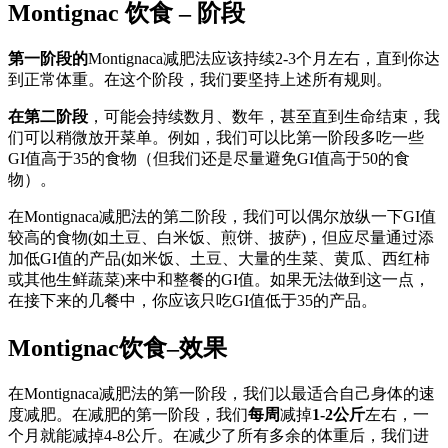
Montignac 饮食 – 阶段
第一阶段的
Montignaca减肥法应该持续2-3个月左右，直到你达
到正常体重。在这个阶段，我们要坚持上述所有规则。
在第二阶段
，可能会持续数月、数年，甚至直到生命结束，我
们可以稍微放开菜单。例如，我们可以比第一阶段多吃一些
GI值高于35的食物（但我们还是尽量避免GI值高于50的食
物）。
在Montignaca减肥法的第二阶段，我们可以偶尔放纵一下GI值
较高的食物(如土豆、白米饭、煎饼、披萨)，但应尽量通过添
加低GI值的产品(如米饭、土豆、大量的生菜、黄瓜、西红柿
或其他生鲜蔬菜)来中和整餐的GI值。如果无法做到这一点，
在接下来的几餐中，你应该只吃GI值低于35的产品。
Montignac饮食–效果
在Montignaca减肥法的第一阶段，我们以最适合自己身体的速
度减肥。在减肥的第一阶段，我们
每周
减掉
1-2公斤
左右，一
个月就能减掉4-8公斤。在减少了所有多余的体重后，我们进