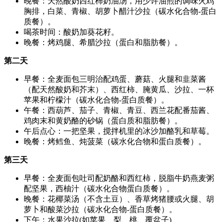
晚餐：天然酸奶西红柿奶油汤，用少许油煎的调味火鸡
胸排，白菜、青椒、胡萝卜醋汁沙拉（碳水化合物-蛋白
质餐）。
喝茶时间：酸奶加葵花籽。
晚餐：烤鸡腿、希腊沙拉（蛋白和脂肪餐）。
第二天
早餐：全麦面包三明治配鸡蛋、蘑菇、火腿和韭菜酱
（配天然酸奶和芥末）、西红柿、腌黄瓜、沙拉、一杯
苹果和柠檬汁（碳水化合物-蛋白质餐）。
午餐：西葫芦、茄子、青椒、青豆、西兰花配番茄酱、
鸡肉末和黄奶酪的砂锅（蛋白质和脂肪餐）。
午后点心：一把坚果，搅拌机里的冰沙加酪乳和草莓。
晚餐：烤鳕鱼、炖菠菜（碳水化合物和蛋白质餐）。
第三天
早餐：全麦面包吐司配奶酪和西红柿，脱脂牛奶燕麦粥
配坚果，西柚汁（碳水化合物蛋白质餐）。
晚餐：花椰菜汤（不含土豆）、香草烤猪腰或火腿、胡
萝卜和酸菜沙拉（碳水化合物-蛋白质餐）。
下午：水果沙拉(如苹果、梨、桃、覆盆子)