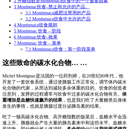
2
升糖指数是Montignaca饮食中的一个重要因素
3
Montignac饮食–禁止和允许的产品。
3.1
Montignaca减肥法禁用的产品
3.2
Montignaca饮食中允许的产品
4
Montignaca饮食规则
5
Montignac 饮食 – 阶段
6
Montignac饮食–效果
7
Montignac 饮食 – 菜单
7.1
Montignaca饮食：第一阶段菜单
这些致命的碳水化合物… …
Michel Montignac是法国的一位药剂师，在20世纪80年代，他
开发了一套饮食系统，通过使胰腺工作正常化，调节体内碳水
化合物的代谢，从而达到减轻多余体重的目的。饮食的创造者
注意到，发胖的过程通常与饮食中过多的碳水化合物有关。
体
重增加是血糖快速飙升的结果
，也是我们吃了大量糖类后身体
发生的事情，也就是胰腺过度分泌胰岛素的结果。
吃了一顿高碳水化合物、高升糖指数的饭菜后，血糖水平会迅
速上升。胰腺就会产生大量的胰岛素来中和这些水平。血糖水
平均衡，部分糖分被人体消耗，
多余的
糖分以体
脂的形式储存