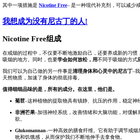
其中一项措施是
Nicotine Free
– 是一种现代补充剂，可以减少
我想成为没有尼古丁的人!
Nicotine Free组成
在戒烟的过程中，不仅要不断地激励自己，还要养成新的习惯
吸烟的地方。同时，也要
学会如何放松，用
不同于吸烟的方式
我们可以为自己做的另一件事是
清理身体和心灵中的尼古丁
–
天然物质，加速了身体的彻底排毒。
值得细细品味的是，所有的成分。在这里，他们是。
菊苣
–这种植物的提取物具有镇静、抗压的作用，稳定神
非洲芒果
–加强神经系统，改善情绪和大脑功能，对缓解
欲。
Glukomannan
–一种高效的膳食纤维。它有助于调节戒烟
吮和饥饿感，从而保护我们不断地伸手去拿食物。