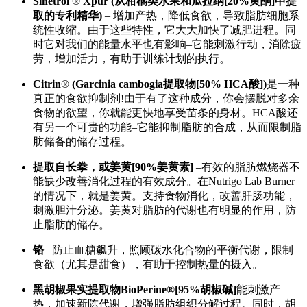
Sinetrol ® Xpur (从柑橘类水果和瓜拉纳[20%黄酮]中提
取的专利精华)
– 增加产热，降低食欲，导致脂肪细胞系
统性收缩。由于这些特性，它大大加快了减肥进程。同
时它对我们的能量水平也有影响–它能刺激行动，消除疲
劳，增加活力，有助于训练计划的执行。
Citrin® (Garcinia cambogia提取物[50% HCA酸])
是一种
真正的食欲抑制剂!由于有了这种成分，你会摆脱对多余
食物的欲望，你就能更快地享受苗条的身材。HCA酸还
有另一个可贵的功能–它能抑制脂肪的合成，从而限制脂
肪储备的储存过程。
提取自长拳，或姜黄[90%姜黄素]
–有效的脂肪燃烧器不
能缺少改善消化过程的有效成分。在Nutrigo Lab Burner
的情况下，就是姜黄。支持食物消化，改善肝肠功能，
刺激胆汁分泌。姜黄对脂肪的代谢也有明显的作用，防
止脂肪的储存。
铬
–防止血糖飙升，照顾碳水化合物的平衡代谢，限制
食欲（尤其是甜食），有助于控制热量的摄入。
黑胡椒果实提取物BioPerine®[95%胡椒碱]
能刺激产
热，加速新陈代谢，增强脂肪组织分解过程。同时，胡