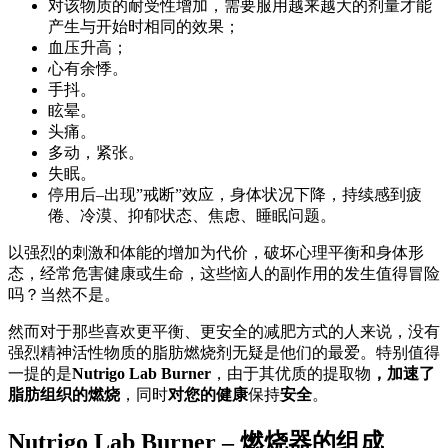
对该物质的耐受性增加，需要服用越来越大的剂量才能
产生与开始时相同的效果；
血压升高；
心有余悸。
手抖。
眩晕。
头痛。
多动，紧张。
失眠。
停用后–出现”戒断”效应，身体状况下降，持续感到疲
倦、冷漠、抑郁状态、焦虑、睡眠问题。
以强烈的刺激和体能的增加为代价，破坏心理平衡和身体形
态，经常危害健康或生命，这些恼人的副作用的发生值得冒险
吗？当然不是。
然而对于那些喜欢更平衡、更安全的减肥方式的人来说，没有
强烈精神活性物质的脂肪燃烧剂无疑是他们的最爱。特别值得
一提的是
Nutrigo Lab Burner
，由于其优质的提取物
，加速了
脂肪组织的燃烧
，同时
对您的健康
保持
安全
。
Nutrigo Lab Burner – 燃烧器的组成