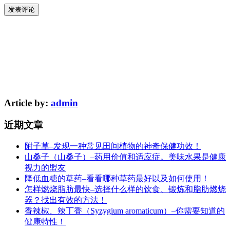
Article by:
admin
近期文章
附子草–发现一种常见田间植物的神奇保健功效！
山桑子（山桑子）–药用价值和适应症。美味水果是健康
视力的盟友
降低血糖的草药–看看哪种草药最好以及如何使用！
怎样燃烧脂肪最快–选择什么样的饮食、锻炼和脂肪燃烧
器？找出有效的方法！
香辣椒、辣丁香（Syzygium aromaticum）–你需要知道的
健康特性！