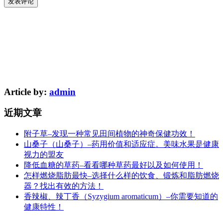
Article by:
admin
近期文章
附子草–发现一种常见田间植物的神奇保健功效！
山桑子（山桑子）–药用价值和适应症。美味水果是健康
视力的盟友
降低血糖的草药–看看哪种草药最好以及如何使用！
怎样燃烧脂肪最快–选择什么样的饮食、锻炼和脂肪燃烧
器？找出有效的方法！
香辣椒、辣丁香（Syzygium aromaticum）–你需要知道的
健康特性！