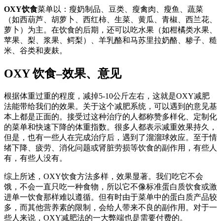
OXY饮食
菜单以：瘦奶制品、豆类、瘦禽肉、瘦鱼、蔬菜
（如西葫芦、胡萝卜、西红柿、生菜、黄瓜、青椒、西兰花、
萝卜）为主。在饮食的后期，还可以吃水果（如柑橘类水果、
苹果、梨、浆果、鳄梨）、羊乳酪和马苏里拉奶酪、糁子、糙
米、谷类和麦麸。
OXY 饮食–效果、意见
根据体重过重的程度，减掉5-10公斤左右，这就是OXY减肥
法能带给我们的效果。关于这个减肥系统，可以遇到的意见基
本上都是正面的。接受过这种治疗的人都称赞多样化、定制化
的菜单和快速下降的体重指数。很多人都表示减重效果持久，
但是，也有一些人在完成治疗后，遇到了溜溜球效应。至于情
绪下降、疲劳、消化问题或肾脏劳损等饮食的副作用，有些人
有，有些人没有。
综上所述，OXY饮食方法多样，效果显著。我们吃它不会
饿，不会一直只吃一种食物，所以它不像标准蛋白质饮食或激
进单一饮食那样难以遵循。但有时由于菜单中的蛋白质产品较
多，而其他营养素的限制，会给人带来不良的副作用。对于一
些人来说，OXY减肥法的一大弊端也是需要付费的。