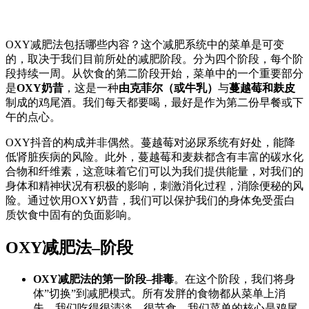
OXY减肥法包括哪些内容？这个减肥系统中的菜单是可变
的，取决于我们目前所处的减肥阶段。分为四个阶段，每个阶
段持续一周。从饮食的第二阶段开始，菜单中的一个重要部分
是
OXY奶昔
，这是一种
由克菲尔（或牛乳）
与
蔓越莓和麸皮
制成的鸡尾酒。我们每天都要喝，最好是作为第二份早餐或下
午的点心。
OXY抖音的构成并非偶然。蔓越莓对泌尿系统有好处，能降
低肾脏疾病的风险。此外，蔓越莓和麦麸都含有丰富的碳水化
合物和纤维素，这意味着它们可以为我们提供能量，对我们的
身体和精神状况有积极的影响，刺激消化过程，消除便秘的风
险。通过饮用OXY奶昔，我们可以保护我们的身体免受蛋白
质饮食中固有的负面影响。
OXY减肥法–阶段
OXY减肥法的第一阶段–排毒
。在这个阶段，我们将身
体”切换”到减肥模式。所有发胖的食物都从菜单上消
失，我们吃得很清淡，很节食，我们菜单的核心是鸡尾