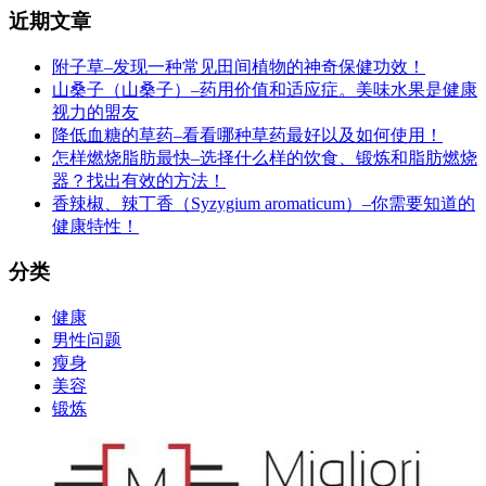
近期文章
附子草–发现一种常见田间植物的神奇保健功效！
山桑子（山桑子）–药用价值和适应症。美味水果是健康
视力的盟友
降低血糖的草药–看看哪种草药最好以及如何使用！
怎样燃烧脂肪最快–选择什么样的饮食、锻炼和脂肪燃烧
器？找出有效的方法！
香辣椒、辣丁香（Syzygium aromaticum）–你需要知道的
健康特性！
分类
健康
男性问题
瘦身
美容
锻炼