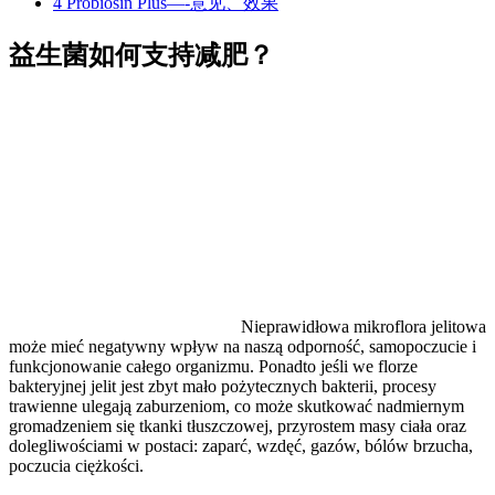
4
Probiosin Plus—-意见、效果
益生菌如何支持减肥？
Nieprawidłowa mikroflora jelitowa
może mieć negatywny wpływ na naszą odporność, samopoczucie i
funkcjonowanie całego organizmu. Ponadto jeśli we florze
bakteryjnej jelit jest zbyt mało pożytecznych bakterii, procesy
trawienne ulegają zaburzeniom, co może skutkować nadmiernym
gromadzeniem się tkanki tłuszczowej, przyrostem masy ciała oraz
dolegliwościami w postaci: zaparć, wzdęć, gazów, bólów brzucha,
poczucia ciężkości.