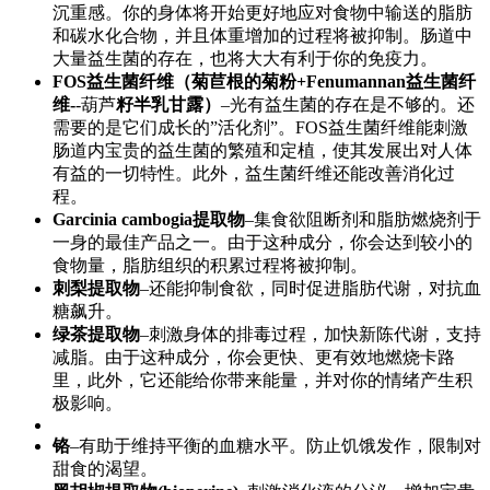
沉重感。你的身体将开始更好地应对食物中输送的脂肪
和碳水化合物，并且体重增加的过程将被抑制。肠道中
大量益生菌的存在，也将大大有利于你的免疫力。
FOS益生菌纤维（菊苣根的菊粉+Fenumannan益生菌纤
维-
-葫芦
籽半乳甘露）
–光有益生菌的存在是不够的。还
需要的是它们成长的”活化剂”。FOS益生菌纤维能刺激
肠道内宝贵的益生菌的繁殖和定植，使其发展出对人体
有益的一切特性。此外，益生菌纤维还能改善消化过
程。
Garcinia cambogia提取物
–集食欲阻断剂和脂肪燃烧剂于
一身的最佳产品之一。由于这种成分，你会达到较小的
食物量，脂肪组织的积累过程将被抑制。
刺梨提取物
–还能抑制食欲，同时促进脂肪代谢，对抗血
糖飙升。
绿茶提取物
–刺激身体的排毒过程，加快新陈代谢，支持
减脂。由于这种成分，你会更快、更有效地燃烧卡路
里，此外，它还能给你带来能量，并对你的情绪产生积
极影响。
铬
–有助于维持平衡的血糖水平。防止饥饿发作，限制对
甜食的渴望。