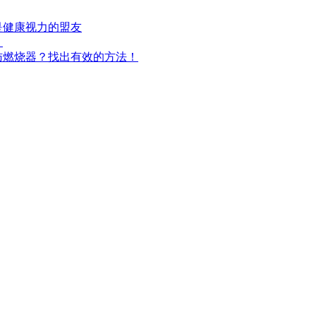
是健康视力的盟友
！
肪燃烧器？找出有效的方法！