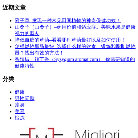
近期文章
附子草–发现一种常见田间植物的神奇保健功效！
山桑子（山桑子）–药用价值和适应症。美味水果是健康
视力的盟友
降低血糖的草药–看看哪种草药最好以及如何使用！
怎样燃烧脂肪最快–选择什么样的饮食、锻炼和脂肪燃烧
器？找出有效的方法！
香辣椒、辣丁香（Syzygium aromaticum）–你需要知道的
健康特性！
分类
健康
男性问题
瘦身
美容
锻炼