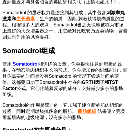
直到最近才与臭名昭著的类固醇相关联（正确地如此！）。
Somatodrol 的显著权力是连接到其组成，其中包含
刺激睾丸
激素和
生长激素
，生产的物质，因此-刺激获得肌肉质量的过
程。根据很多人的观点，Somatodrol当之无愧地被称为市场
上最好的大众增益器之一。用它绝对比吃安乃近类药物，冒着
剧烈副作用的风险要好。
Somatodrol组成
使用
Somatodrol
和训练的质量，你会很快注意到积极的效
果，在动态肌肉组织生长的形式。你会增加你的训练能力，而
且你需要的时间是没有Somatodrol的情况下锻炼时间的两
倍。这都要归功于Somatodrol中存在的
GRTH因子和TST
Factor
公式。它们伴随着复杂的成分，支持减少多余的脂肪
组织。
Somatodrol的作用是双向的：它加强了建立新的肌肉组织的
过程，同时定期燃烧掉多余的脂肪。
脂肪组织
.结果呢？完美
雕塑肌肉的超级轮廓，没有多余的脂肪。
Somatodrol的主要成分是：