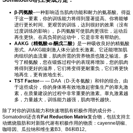
β-丙氨酸
–一种影响适当肌肉功能和耐力的氨基酸。得益
于这一要素，你的训练能力将得到显著提高。你将能够
进行更长时间、更艰苦的训练，达到很好的效果（没有
过度训练的影响）。β-丙氨酸可使肌肉更强壮，运动后
再生更快。在高负荷的运动中，它是非常有帮助的。
AAKG（精氨酸-α-酮戊二酸）
是一种吸收良好的精氨酸
形式。AAKG能刺激人体分泌生长激素。它还能增加肌
肉组织的血流量，肌肉所需的营养物质也随之输送。多
亏了精氨酸，您在锻炼过程中的表现将增加，您的肌肉
将得到更好的滋养，它们将变得更耐重负，它们将更快
地再生，更有效地生长。
TST Factor
— — DAA（D-天冬氨酸）和锌的组合。由
于这些成分，你的身体将有效地激起密集生产的睾丸激
素，在质量建设的过程中非常重要的激素。睾丸激素越
多，力量越大，训练能力越强，肌肉增长越快。
除了对你的训练能力和快速增肌有积极作用的成分外，
Somatodrol还含有
Fat Reduction Matrix
复合物，包括支持主
动燃烧脂肪和对新陈代谢有积极作用的物质：cayenne胡椒、
咖啡因、瓜拉纳和维生素B3、B6和B12。