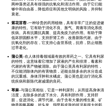
两种藻类还具有很强的抗氧化和清洁作用。由于它们能
够中和自由基，降低癌症和其他文明病的风险，并抑制
衰老。
紫花苜蓿
–一种珍贵的药用植物，具有非常广泛的促进健
康的特性。它有助于消化不良、胀气、胃痛等消化系统
疾病。具有抗菌抗真菌、提高免疫力的作用。有助于降
低坏胆固醇水平，支持肝肾工作，改善新陈代谢。由于
抗氧化剂的存在，它支持心血管系统，抗癌，防止细胞
过早老化。
蒲公英
–在人体排毒领域最有效的草药之一。它具有利尿
的特性，这意味着它增加了尿液的产生和排泄，毒素和
代谢的有害产物被清除。由于蒲公英具有利尿的特性，
不仅能消除体内的有害物质，还能去除多余的水分造成
的沉重感、身体浮肿和水橘皮。蒲公英也是治疗消化系
统疾病和新陈代谢减缓的良药。
荨麻
–与蒲公英相似，它是一种利尿剂，从而提高身体清
洁度，去除多余的皮下水分。具有利胆作用，支持肝
脏，促进消化，调节代谢。由于含有大量的维生素、矿
物质和氨基酸，对头发、指甲和皮肤的状况有很大的影