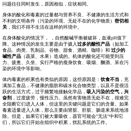
问题往往同时发生，原因相似，症状相同。
身体的酸化和毒素的过量都与营养不良、不健康的生活方式和
不利的文明条件（污染的环境、无处不在的化学物质）
密切相
关
，我们不得不生活在这样的环境中。
在身体酸化的情况下，
，自然酸碱平衡被破坏，血液pH值下
降。这种情况的发生主要是由于摄入
过多的酸性产品
（如加工
食品、肉类、乳制品、谷物、甜食、酒精、咖啡）和
过少的
碱性产品
（蔬菜、水果）造成的。机体的酸化还可能受到压
力、疲惫、久坐、实行严格的瘦身饮食、吸烟、酗酒、呆在污
染的环境中等影响。
体内毒素的积累也有类似的原因，这些原因是：
饮食不当
，充
满加工食品，不健康的脂肪和碳水化合物类型，以及不是很活
跃的生活方式，过于频繁地接触化学品，
吸入污染的空气，兴
奋剂
，过度疲劳，慢性压力。虽然有害物质无处不在，很难完
全阻断它们进入人体，但这里的关键问题是它们的含量。如果
毒素适量进入人体，那么主要由肾脏、肝脏、肠道来系统地清
除。但是，如果它们被大量吸收，器官可能会”无法”中和它
们，所以它们开始在组织中积累，扰乱系统的工作。