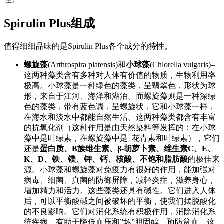
Spirulin Plus组成
值得细细品味的是Spirulin Plus各个成分的特性。
螺旋藻
(Arthrospira platensis)和
小球藻
(Chlorella vulgaris)–
这两种藻类含有多种对人体有价值的物质，生物利用率
极高。小球藻是一种绿色的藻类，呈翡翠色，形状为球
形，来自于江河、海洋和湖泊。而螺旋藻则是一种深绿
色的藻类，带有蓝色调，呈螺旋状，它和小球藻一样，
在海水和淡水中都能自然生活。这两种藻类都含有丰富
的抗氧化剂（这种作用是由天然染料等发挥的：在小球
藻中是叶绿素，在螺旋藻中是–花青素和叶绿素），它们
还是
蛋白质、B族维生素、β-胡萝卜素、维生素C、E、
K、D、铁、镁、钾、钙、核酸、不饱和脂肪酸
的极佳来
源。小球藻和螺旋藻对免疫力有很好的作用，能加强对
病毒、细菌、真菌的防御屏障，减轻炎症，滋养身心，
增加精力和活力。这些藻类还具有碱性。它们进入人体
后，可以平衡酸碱之间被破坏的平衡，使我们摆脱酸化
的不良影响。它们对消化系统有积极作用，消除消化系
统疾病，有助于降低血压和”坏”胆固醇，预防贫血。这