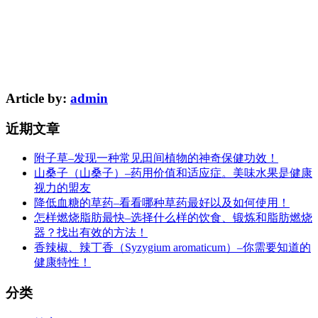
Article by:
admin
近期文章
附子草–发现一种常见田间植物的神奇保健功效！
山桑子（山桑子）–药用价值和适应症。美味水果是健康
视力的盟友
降低血糖的草药–看看哪种草药最好以及如何使用！
怎样燃烧脂肪最快–选择什么样的饮食、锻炼和脂肪燃烧
器？找出有效的方法！
香辣椒、辣丁香（Syzygium aromaticum）–你需要知道的
健康特性！
分类