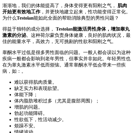
渐渐地，我们的体能提高了，身体变得更有阳刚之气，
肌肉
开始更有效地工作
，并更快地建立起来，性功能变得正常化。
为什么
Testolan
能如此全面的帮助消除典型的男性问题？
得益于独特的成分选择，
Testolan能激活男性身体，增加睾丸
激素的分泌
。这种荷尔蒙负责身体健康，良好的肌肉状况，最
佳的能量水平，高效力，无可挑剔的性欲和阳刚之气。
睾酮水平过低是很多男性面临的问题。一般人都会误以为这种
疾病一般都会影响到老年男性，但事实并非如此。年轻男性也
在为睾丸激素水平低而烦恼。通常睾酮水平低会带来一些疾
病，如：。
难以获得肌肉质量。
缺乏实力和表现欲望。
体能下降；
体内脂肪堆积过多（尤其是腹部周围）；
增肌的问题。
勃起功能障碍。
性欲低下，性活动减少。
烦躁不安。
情绪波动。