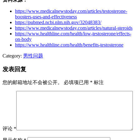
https://www.medicalnewstoday.com/articles/testosterone-
boosters-uses-and-effectiveness
https://pubmed.ncbi.nlm.nih.gov/32048383/
https://www.medicalnewstoday.com/articles/natural-steroids
https://www.healthline.com/health/low-testosterone/effects-
on-body
https://www.healthline.com/health/benefits-testosterone
Category:
男性问题
发表回复
您的邮箱地址不会被公开。
必填项已用
*
标注
评论
*