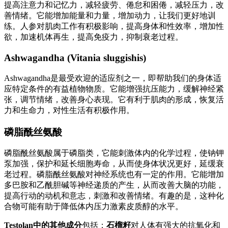
提高注意力和记忆力，减轻疲劳、倦怠和困倦，减轻压力，改
善情绪。它能增加能量和力量，增加动力，让我们更好地训
练。人参对肌肉工作有积极影响，提高身体和性效率，增加性
欲，加速机体再生，提高免疫力，抑制衰老过程。
Ashwagandha (Vitania sluggishis)
Ashwagandha是最受欢迎的适应剂之一，即帮助我们的身体适
应特定条件的有益植物物质。它能增强抗压能力，缓解神经紧
张，调节情绪，改善身心表现。它有利于肌肉的形成，恢复活
力和生命力，对性生活有积极作用。
磷脂酰丝氨酸
磷脂酰丝氨酸属于磷脂类，它能刺激体内的化学过程，使钠钾
泵加强，保护和延长细胞寿命，从而使身体状况更好，延缓衰
老过程。磷脂酰丝氨酸对神经系统也有一定的作用。它能增加
多巴胺和乙酰胆碱等神经递质的产生，从而改善大脑的功能，
提高行动的动机和意志，刺激和改善情绪。有趣的是，这种化
合物可能有助于降低体内压力激素皮质醇的水平。
Testolan中的其他成分
包括：
石榴籽
对人体有强大的抗氧化和