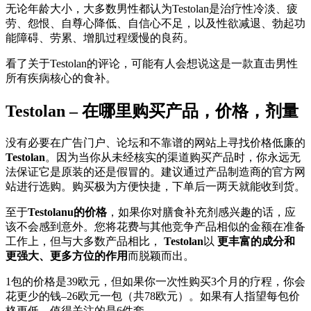
无论年龄大小，大多数男性都认为Testolan是治疗性冷淡、疲
劳、怨恨、自尊心降低、自信心不足，以及性欲减退、勃起功
能障碍、劳累、增肌过程缓慢的良药。
看了关于Testolan的评论，可能有人会想说这是一款直击男性
所有疾病核心的食补。
Testolan – 在哪里购买产品，价格，剂量
没有必要在广告门户、论坛和不靠谱的网站上寻找价格低廉的
Testolan
。因为当你从未经核实的渠道购买产品时，你永远无
法保证它是原装的还是假冒的。建议通过产品制造商的官方网
站进行选购。购买极为方便快捷，下单后一两天就能收到货。
至于
Testolanu的价格
，如果你对膳食补充剂感兴趣的话，应
该不会感到意外。您将花费与其他竞争产品相似的金额在准备
工作上，但与大多数产品相比，
Testolan
以
更丰富的成分和
更强大、更多方位的作用
而脱颖而出。
1包的价格是39欧元，但如果你一次性购买3个月的疗程，你会
花更少的钱–26欧元一包（共78欧元）。如果有人指望每包价
格更低，值得关注的是6件套。