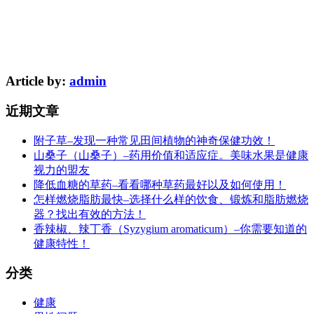
Article by:
admin
近期文章
附子草–发现一种常见田间植物的神奇保健功效！
山桑子（山桑子）–药用价值和适应症。美味水果是健康
视力的盟友
降低血糖的草药–看看哪种草药最好以及如何使用！
怎样燃烧脂肪最快–选择什么样的饮食、锻炼和脂肪燃烧
器？找出有效的方法！
香辣椒、辣丁香（Syzygium aromaticum）–你需要知道的
健康特性！
分类
健康