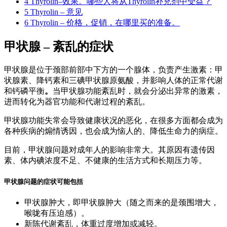
4
Thyrolin–效果。哪些人将从Thyrolin补充剂中受益？
5
Thyrolin – 意见
6
Thyrolin – 价格，促销，在哪里买的准备。
甲状腺 – 紊乱的症状
甲状腺是位于颈部前部中下方的一个腺体，负责产生激素：甲
状腺素、降钙素和三碘甲状腺原氨酸，并影响人体的正常代谢
和钙磷平衡
。
当甲状腺功能紊乱时，就会分泌出异常的激素，
进而转化为器官功能和代谢过程的紊乱。
甲状腺功能失常会导致健康状况的恶化，在很多方面都会成为
各种疾病的煽情诱因，也会成为恼人的、降低生命力的病症。
目前，甲状腺问题对成年人的影响非常大。其原因有遗传因
素、体内碘浓度不足、不健康的生活方式和长期压力等。
甲状腺问题的症状可能包括
甲状腺肿大，即甲状腺肿大（随之而来的是颈围增大，
喉咙有压迫感）。
新陈代谢紊乱，体重过度增加或减轻。