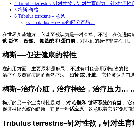
4
Tribulus terrestris–针对性欲，针对生育能力，针对”男
5
梅斯-价格
6
Tribulus terrestris – 意见
6.1
Tribulus terrestris的部分产品。
在世界某些地方，它甚至被认为是一种杂草。不过，在促进健
甙
甾体
、
酚酸
、
氨基酸
和
蛋白质，
对我们的身体非常有用。
梅斯—-促进健康的特性
在药用方面，主要原料是麻果，不过有时也会用到植物的根。Tribulus
治疗许多器官疾病的自然疗法，如
肾
或
肝脏
。
它还被认为有
梅斯–治疗心脏，治疗神经，治疗压力… 
梅斯的另一个宝贵特性是
对
，
对
心脏
和
循环系统
的
有益
。它
促进神经系统的健康。它是
一种适应原
，这意味着它能”免疫
Tribulus terrestris–针对性欲，