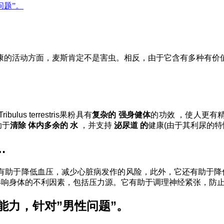
性问题”。
康的活动方面，麦斯肯定不是害虫。相反，由于它含有多种有价
 terrestris果粉具有
复杂的
强身健体
的功效
，使人更有
助于
清除
体内
多余的
水
，并支持
泌尿道
的
健康(由于其利尿的特
…
有助于降低血压，减少心脏病发作的风险，此外，它还有助于降低坏胆固醇的
”影响身体的不利因素，包括压力源。它有助于调理神经紧张，防
针对生育能力，针对”男性问题”。