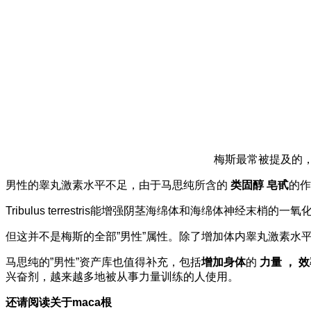
梅斯最常被提及的
男性的睾丸激素水平不足，由于马思纯所含的
类固醇
皂甙
的作
Tribulus terrestris能增强阴茎海绵体和海绵体神
但这并不是梅斯的全部”男性”属性。除了增加体内睾丸激素水平
马思纯的”男性”资产库也值得补充，包括
增加
身体
的
力量
，
效
兴奋剂，越来越多地被从事力量训练的人使用。
还请阅读关于maca根