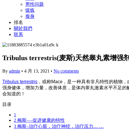
男性问题
锻炼
瘦身
排名
關於我們
联系
Tribulus terrestris(麦斯)天然睾丸
By
admin
•
4 月 13, 2021
•
No comments
Tribulus terrestris
，或称Mace，是一种具有非凡特性的植物
强身健体，增加力量，改善体质，是体内睾丸激素水平不足的
会知道的！
目录
1
2
梅斯—-促进健康的特性
3
梅斯–治疗心脏，治疗神经，治疗压力… …