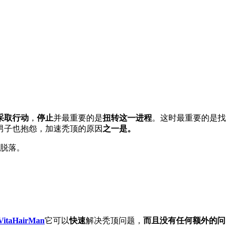
采取行动
，
停止
并最重要的是
扭转这一进程
。这时最重要的是找
男子也抱怨，加速秃顶的原因
之一是。
脱落。
VitaHairMan
它可以
快速
解决秃顶问题，
而且没有任何额外的问