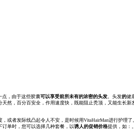
一点，由于这些胶囊
可以享受前所未有的浓密的头发
。头发
的
健
分天然，百分百安全，作用速度快，既能阻止秃顶，又能生长新
者发际线凸起令人不安，是时候用VitaHairMan进行护理
下订单时，您可以选择几种套餐，以
诱人的促销价格
提供，如：