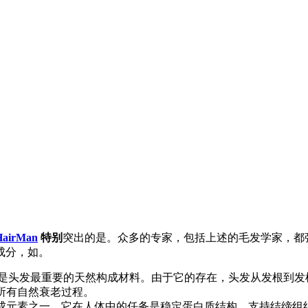
HairMan
特别
突出的是。众多的专家，包括上述的毛发学家，都
成分，如。
是头发最重要的天然构成材料。由于它的存在，头发从发根到发
所有自然衰老过程。
成元素之一。它在人体中的任务是稳定蛋白质结构，支持结缔组