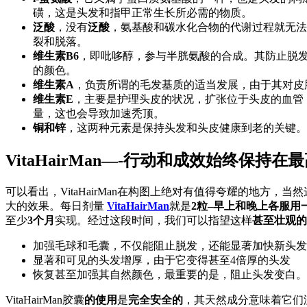
磺，这是头发和指甲正常生长所必需的物质。
泛酸
，没有
泛酸
，氨基酸和碳水化合物的代谢过程就无法
裂和脱落。
维生素B6
，即吡哆醇，参与半胱氨酸的合成。其防止脱
的颜色。
维生素A
，负责所谓的毛发基质的适当发展，由于其对皮
维生素E
，主要是护理头皮的状况，扩张位于头皮的血管
量，这也会导致加速秃顶。
铜和锌
，这两种元素是保持头发和头皮健康到老的关键。
VitaHairMan—-行动和成效始终保持在
可以看出，VitaHairMan在构图上绝对有值得夸耀的地方，当
大的效果。每日剂量
VitaHairMan
就是
2粒–早上和晚上各服用
至少
3个月
实现。经过这段时间，我们可以指望这样
甚至壮观的
加强毛球和毛囊，不仅能阻止脱发，还能显著加快新头发
显著和可见的头发增厚，由于它变得甚至4倍厚的头发
恢复甚至加强其自然颜色，最重要的是，阻止头发变白。
VitaHairMan胶囊
的使用
是
完全安全的
，其天然成分意味着它们