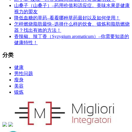
山桑子（山桑子）–药用价值和适应症。美味水果是健康
视力的盟友
降低血糖的草药–看看哪种草药最好以及如何使用！
怎样燃烧脂肪最快–选择什么样的饮食、锻炼和脂肪燃烧
器？找出有效的方法！
香辣椒、辣丁香（Syzygium aromaticum）–你需要知道的
健康特性！
分类
健康
男性问题
瘦身
美容
锻炼