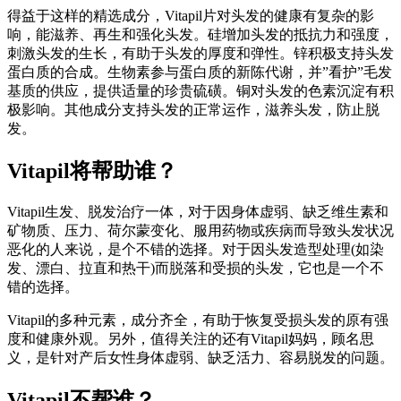
得益于这样的精选成分，Vitapil片对头发的健康有复杂的影
响，能滋养、再生和强化头发。硅增加头发的抵抗力和强度，
刺激头发的生长，有助于头发的厚度和弹性。锌积极支持头发
蛋白质的合成。生物素参与蛋白质的新陈代谢，并”看护”毛发
基质的供应，提供适量的珍贵硫磺。铜对头发的色素沉淀有积
极影响。其他成分支持头发的正常运作，滋养头发，防止脱
发。
Vitapil将帮助谁？
Vitapil生发、脱发治疗一体，对于因身体虚弱、缺乏维生素和
矿物质、压力、荷尔蒙变化、服用药物或疾病而导致头发状况
恶化的人来说，是个不错的选择。对于因头发造型处理(如染
发、漂白、拉直和热干)而脱落和受损的头发，它也是一个不
错的选择。
Vitapil的多种元素，成分齐全，有助于恢复受损头发的原有强
度和健康外观。另外，值得关注的还有Vitapil妈妈，顾名思
义，是针对产后女性身体虚弱、缺乏活力、容易脱发的问题。
Vitapil不帮谁？