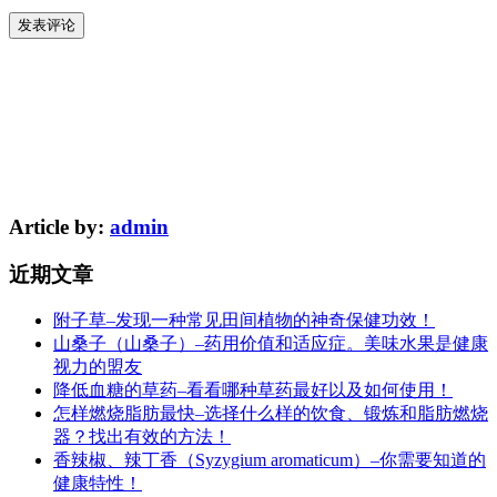
Article by:
admin
近期文章
附子草–发现一种常见田间植物的神奇保健功效！
山桑子（山桑子）–药用价值和适应症。美味水果是健康
视力的盟友
降低血糖的草药–看看哪种草药最好以及如何使用！
怎样燃烧脂肪最快–选择什么样的饮食、锻炼和脂肪燃烧
器？找出有效的方法！
香辣椒、辣丁香（Syzygium aromaticum）–你需要知道的
健康特性！