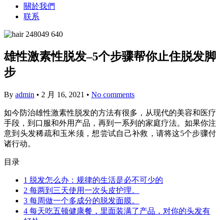
關於我們
联系
雄性激素性脱发–5个步骤帮你止住脱发脚
步
By
admin
•
2 月 16, 2021
•
No comments
如今防治雄性激素性脱发的方法有很多，从现代的美容和医疗
手段，到口服和外用产品，再到一系列的家庭疗法。如果你注
意到头发稀疏和玉米须，想尝试自己补救，请将这5个步骤付
诸行动。
目录
1
脱发怎么办：规律的生活是必不可少的
2
每两到三天使用一次头皮护理。
3
每周做一个多成分的脱发面膜。
4
每天吃五顿健康餐，里面装满了产品，对你的头发有